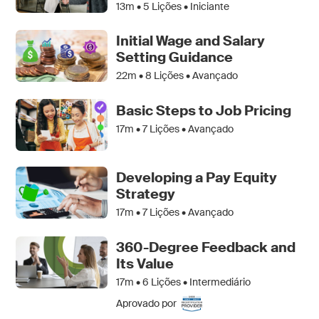
13m •
5
Lições • Iniciante
Initial Wage and Salary
Setting Guidance
22m •
8
Lições • Avançado
Basic Steps to Job Pricing
17m •
7
Lições • Avançado
Developing a Pay Equity
Strategy
17m •
7
Lições • Avançado
360-Degree Feedback and
Its Value
17m •
6
Lições • Intermediário
Aprovado por