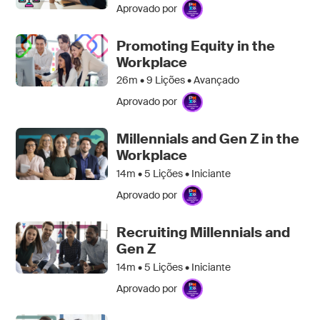
Aprovado por
Promoting Equity in the
Workplace
26m •
9
Lições • Avançado
Aprovado por
Millennials and Gen Z in the
Workplace
14m •
5
Lições • Iniciante
Aprovado por
Recruiting Millennials and
Gen Z
14m •
5
Lições • Iniciante
Aprovado por