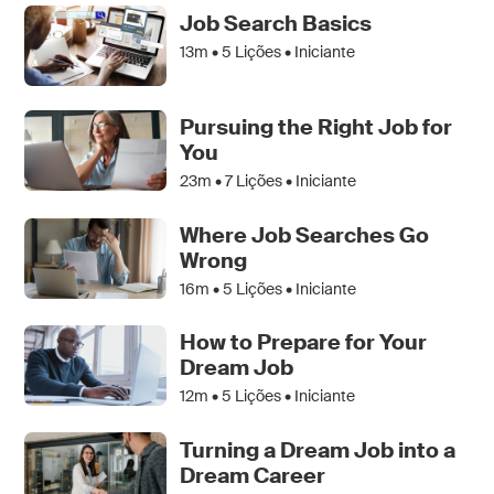
Job Search Basics
13m •
5
Lições • Iniciante
Pursuing the Right Job for
You
23m •
7
Lições • Iniciante
Where Job Searches Go
Wrong
16m •
5
Lições • Iniciante
How to Prepare for Your
Dream Job
12m •
5
Lições • Iniciante
Turning a Dream Job into a
Dream Career