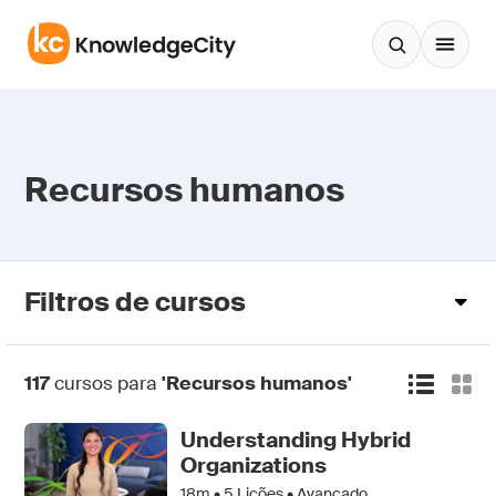
Pular para o conteúdo
Recursos humanos
Filtros de cursos
117
cursos para
'Recursos humanos'
Understanding Hybrid
Organizations
18m •
5
Lições • Avançado