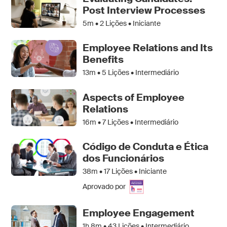
Post Interview Processes
5m •
2
Lições • Iniciante
Employee Relations and Its
Benefits
13m •
5
Lições • Intermediário
Aspects of Employee
Relations
16m •
7
Lições • Intermediário
Código de Conduta e Ética
dos Funcionários
38m •
17
Lições • Iniciante
Aprovado por
Employee Engagement
1h 8m •
43
Lições • Intermediário