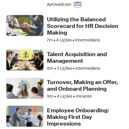
Aprovado por
Utilizing the Balanced
Scorecard for HR Decision
Making
7m •
4
Lições • Intermediário
Talent Acquisition and
Management
6m •
3
Lições • Intermediário
Turnover, Making an Offer,
and Onboard Planning
9m •
4
Lições • Iniciante
Employee Onboarding:
Making First Day
Impressions