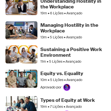
Understanding Hostility in
the Workplace
19m •
6
Lições • Avançado
Managing Hostility in the
Workplace
13m •
5
Lições • Avançado
Sustaining a Positive Work
Environment
11m •
5
Lições • Avançado
Equity vs. Equality
10m •
5
Lições • Avançado
Aprovado por
Types of Equity at Work
19m •
7
Lições • Avançado