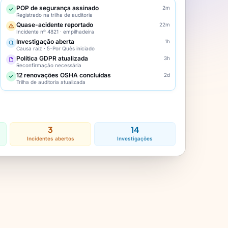
POP de segurança assinado
2m
Registrado na trilha de auditoria
Quase-acidente reportado
22m
Incidente nº 4821 · empilhadeira
Investigação aberta
1h
Causa raiz · 5-Por Quês iniciado
Política GDPR atualizada
3h
Reconfirmação necessária
12 renovações OSHA concluídas
2d
Trilha de auditoria atualizada
3
14
Incidentes abertos
Investigações