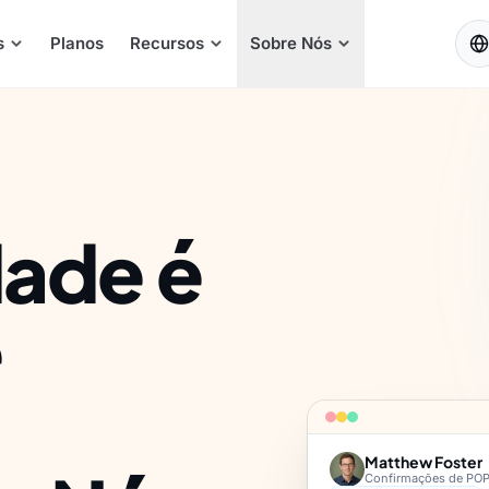
PT
s
Planos
Recursos
Sobre Nós
ade é
ê
Matthew Foster
Confirmações de POP ·