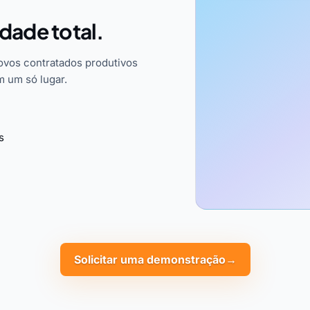
idade total.
ovos contratados produtivos
m um só lugar.
s
Solicitar uma demonstração
→