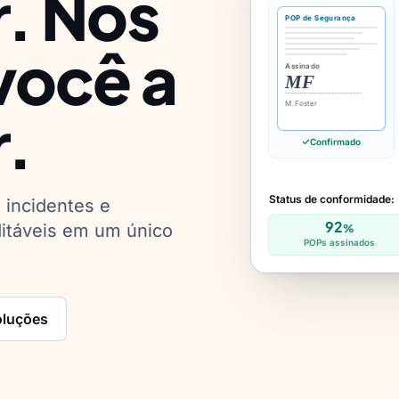
. Nós
POP de Segurança
você a
Assinado
MF
M. Foster
.
Confirmado
Status de conformidade:
 incidentes e
92
itáveis em um único
%
POPs assinados
oluções