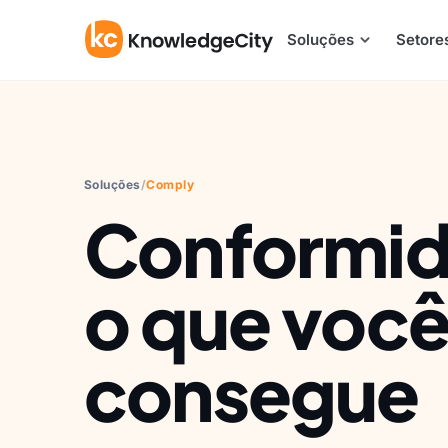
Pular para o conteúdo
Soluções
Setore
Soluções
/
Comply
Conformid
o que voc
consegue