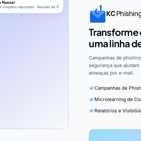
 Nassar
l suspeito reportado · Revisão de TI
KC
Phishin
Transforme 
uma linha d
Campanhas de phishing
segurança que ajudam 
ameaças por e-mail.
Campanhas de Phish
Microlearning de C
Relatórios e Visibili