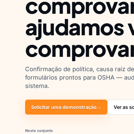
comprovar
ajudamos 
comprovar
Confirmação de política, causa raiz de
formulários prontos para OSHA — aud
sistema.
Solicitar uma demonstração
→
Ver as s
Neste conjunto