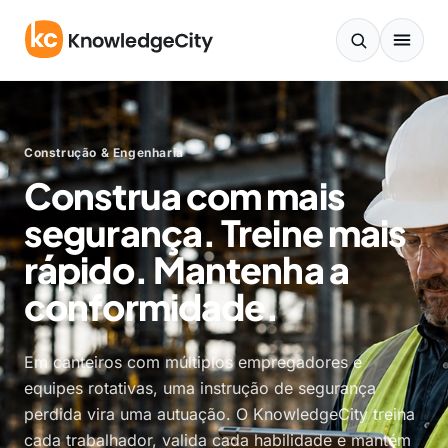
Ir para o conteúdo
Construção & Engenharia
Construa com mais
segurança. Treine mais
rápido. Mantenha a
conformidade.
Em canteiros com múltiplos empregadores e
equipes rotativas, uma instrução de segurança
perdida vira uma autuação. O KnowledgeCity treina
cada trabalhador, valida cada habilidade e mantém