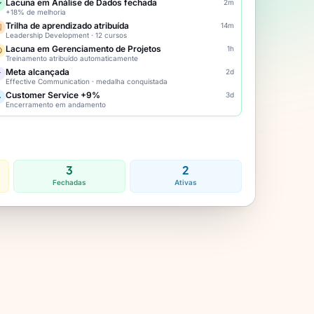
Lacuna em Análise de Dados fechada
2m
+18% de melhoria
Trilha de aprendizado atribuída
14m
Leadership Development · 12 cursos
Lacuna em Gerenciamento de Projetos
1h
Treinamento atribuído automaticamente
Meta alcançada
2d
Effective Communication · medalha conquistada
Customer Service +9%
3d
Encerramento em andamento
3
2
Fechadas
Ativas