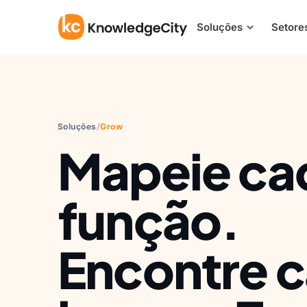
Ir para o conteúdo
Soluções
Setore
Soluções
/
Grow
Mapeie ca
função.
Encontre 