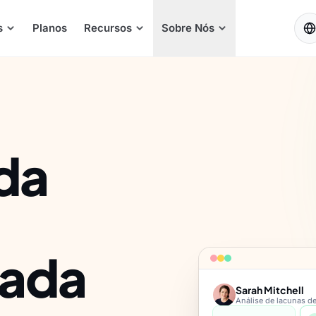
PT
s
Planos
Recursos
Sobre Nós
da
cada
Sarah Mitchell
Análise de lacunas d