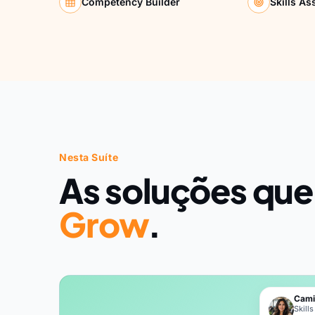
Competency Builder
Skills A
Nesta Suíte
As soluções qu
Grow
.
Cami
Skill