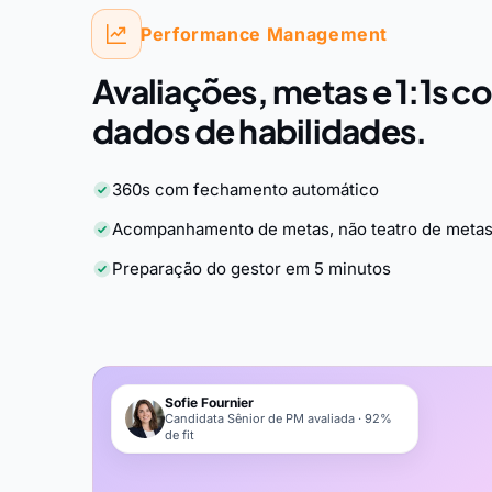
Performance Management
Avaliações, metas e 1:1s 
dados de habilidades.
360s com fechamento automático
Acompanhamento de metas, não teatro de meta
Preparação do gestor em 5 minutos
Sofie Fournier
Candidata Sênior de PM avaliada · 92%
de fit