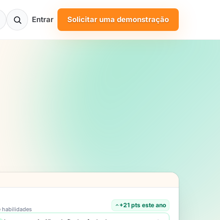
Entrar
Solicitar uma demonstração
+21 pts este ano
e habilidades