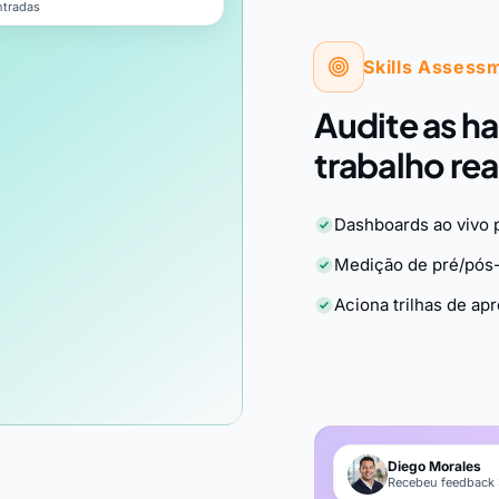
ntradas
Skills Assess
Audite as ha
trabalho re
Dashboards ao vivo 
Medição de pré/pós
Aciona trilhas de a
Diego Morales
Recebeu feedback 3