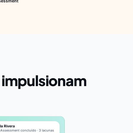
ssessment
e impulsionam
la Rivera
s Assessment concluído · 3 lacunas