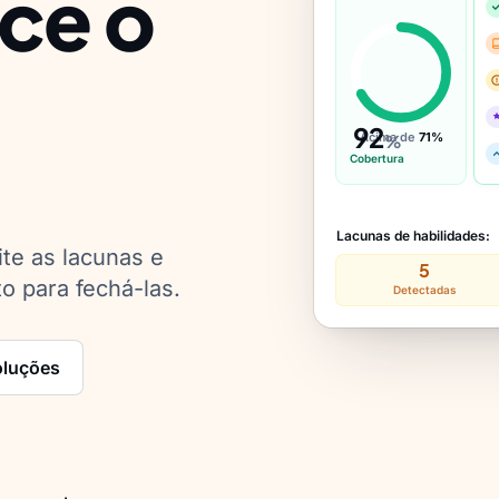
ace o
92
Acima de
71%
%
Cobertura
Lacunas de habilidades:
te as lacunas e
5
o para fechá-las.
Detectadas
oluções