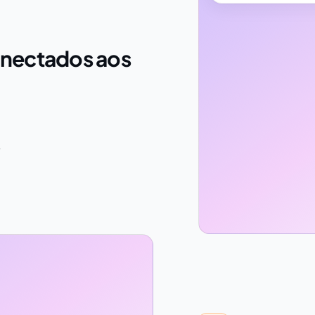
conectados aos
s