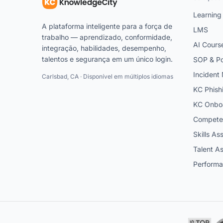
Learning
A plataforma inteligente para a força de
LMS
trabalho — aprendizado, conformidade,
AI Cours
integração, habilidades, desempenho,
talentos e segurança em um único login.
SOP & Po
Inciden
Carlsbad, CA · Disponível em múltiplos idiomas
KC Phish
KC Onbo
Competen
Skills A
Talent A
Perform