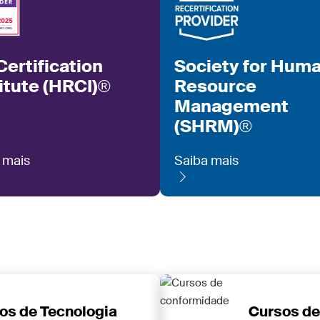
ertification
Society for Hum
itute (HRCI)®
Resource
Management
(SHRM)®
 mais
Saiba mais
os de Tecnologia
Cursos de