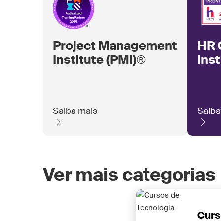
Project Management
HR C
Institute (PMI)®
Inst
Saiba mais
Saiba
Ver mais categorias
Curs