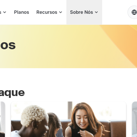
PT
s
Planos
Recursos
Sobre Nós
ios
taque