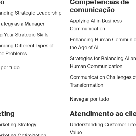
ão
Competências de
comunicação
nding Strategic Leadership
Applying AI in Business
rategy as a Manager
Communication
 Your Strategic Skills
Enhancing Human Communica
nding Different Types of
the Age of AI
ce Problems
Strategies for Balancing AI a
Human Communication
por tudo
Communication Challenges of
Transformation
Navegar por tudo
ting
Atendimento ao cli
rketing Strategy
Understanding Customer Life
Value
rketing Optimization