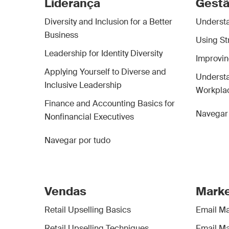
Liderança
Gest
Diversity and Inclusion for a Better
Understa
Business
Using St
Leadership for Identity Diversity
Improving
Applying Yourself to Diverse and
Understa
Inclusive Leadership
Workpla
Finance and Accounting Basics for
Navegar 
Nonfinancial Executives
Navegar por tudo
Vendas
Marke
Retail Upselling Basics
Email Ma
Retail Upselling Techniques
Email Ma