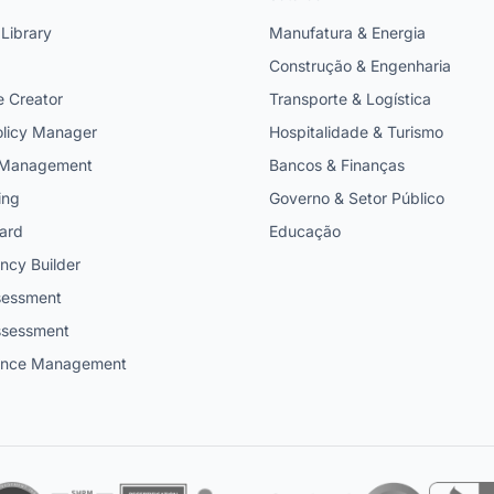
 Library
Manufatura & Energia
Construção & Engenharia
e Creator
Transporte & Logística
licy Manager
Hospitalidade & Turismo
t Management
Bancos & Finanças
ing
Governo & Setor Público
ard
Educação
cy Builder
ssessment
ssessment
ance Management