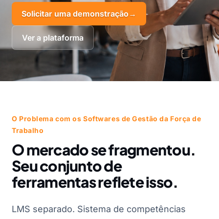
Solicitar uma demonstração
→
Ver a plataforma
O Problema com os Softwares de Gestão da Força de
Trabalho
O mercado se fragmentou.
Seu conjunto de
ferramentas reflete isso.
LMS separado. Sistema de competências