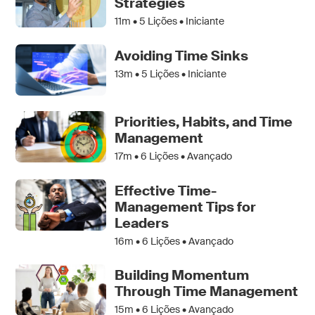
Strategies
11m •
5
Lições • Iniciante
Avoiding Time Sinks
13m •
5
Lições • Iniciante
Priorities, Habits, and Time
Management
17m •
6
Lições • Avançado
Effective Time-
Management Tips for
Leaders
16m •
6
Lições • Avançado
Building Momentum
Through Time Management
15m •
6
Lições • Avançado