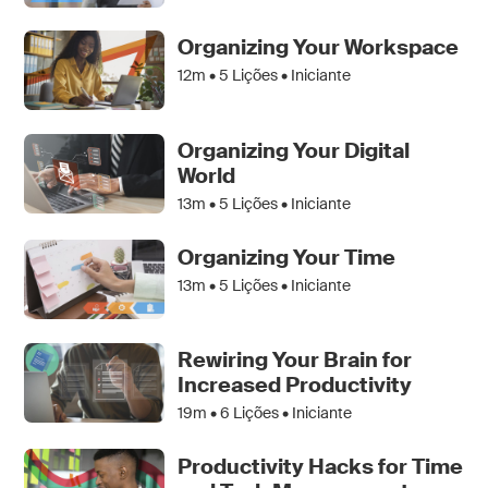
Organizing Your Workspace
12m •
5
Lições • Iniciante
Organizing Your Digital
World
13m •
5
Lições • Iniciante
Organizing Your Time
13m •
5
Lições • Iniciante
Rewiring Your Brain for
Increased Productivity
19m •
6
Lições • Iniciante
Productivity Hacks for Time