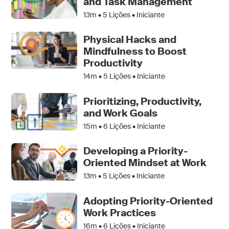
and Task Management
13m •
5
Lições • Iniciante
Physical Hacks and
Mindfulness to Boost
Productivity
14m •
5
Lições • Iniciante
Prioritizing, Productivity,
and Work Goals
15m •
6
Lições • Iniciante
Developing a Priority-
Oriented Mindset at Work
13m •
5
Lições • Iniciante
Adopting Priority-Oriented
Work Practices
16m •
6
Lições • Iniciante