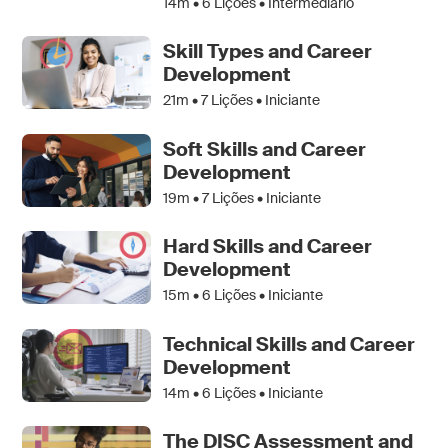
14m •
6
Lições • Intermediário
Skill Types and Career
Development
21m •
7
Lições • Iniciante
Soft Skills and Career
Development
19m •
7
Lições • Iniciante
Hard Skills and Career
Development
15m •
6
Lições • Iniciante
Technical Skills and Career
Development
14m •
6
Lições • Iniciante
The DISC Assessment and