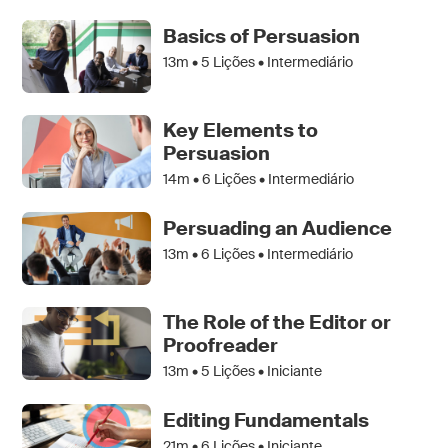
Basics of Persuasion
13m •
5
Lições • Intermediário
Key Elements to
Persuasion
14m •
6
Lições • Intermediário
Persuading an Audience
13m •
6
Lições • Intermediário
The Role of the Editor or
Proofreader
13m •
5
Lições • Iniciante
Editing Fundamentals
21m •
6
Lições • Iniciante