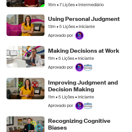
16m •
7
Lições • Intermediário
Using Personal Judgment
13m •
5
Lições • Iniciante
Aprovado por
Making Decisions at Work
11m •
5
Lições • Iniciante
Aprovado por
Improving Judgment and
Decision Making
11m •
5
Lições • Iniciante
Aprovado por
Recognizing Cognitive
Biases