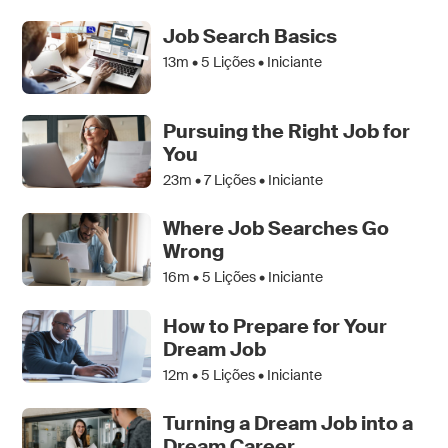
Job Search Basics
13m •
5
Lições • Iniciante
Pursuing the Right Job for
You
23m •
7
Lições • Iniciante
Where Job Searches Go
Wrong
16m •
5
Lições • Iniciante
How to Prepare for Your
Dream Job
12m •
5
Lições • Iniciante
Turning a Dream Job into a
Dream Career