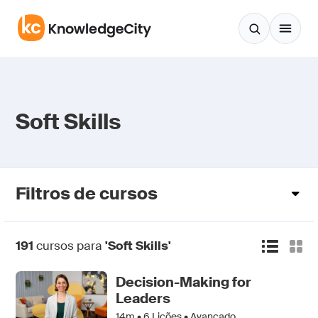
Pular para o conteúdo
Soft Skills
Filtros de cursos
191
cursos para
'Soft Skills'
Decision-Making for
Leaders
14m •
6
Lições • Avançado