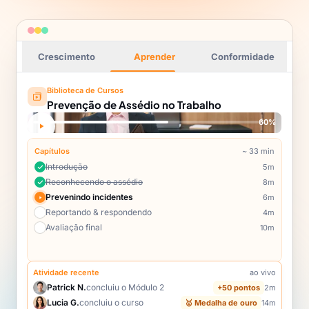
Crescimento
Aprender
Conformidade
Matthew Foster
Pronto para
Reconhecimentos de SOP · trilha de
auditoria
auditoria
SOP de Segurança assinado
2m
SOP de Segurança
Registrado na trilha de auditoria
Quase-acidente reportado
22m
Incidente #4821 · empilhadeira
Assinado
Investigação aberta
1h
MF
Causa raiz · análise 5-Porquês
iniciada
M. Foster
Política de GDPR atualizada
3h
Novo reconhecimento exigido
12 renovações OSHA
2d
concluídas
Trilha de auditoria atualizada
Reconhecido
Status de conformidade:
92
3
14
%
SOPs assinadas
Incidentes abertos
Investigações