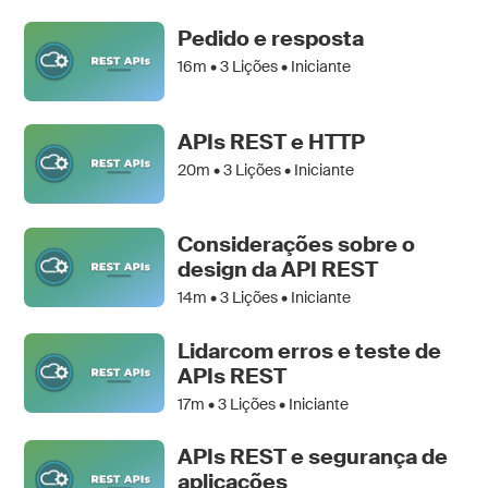
Pedido e resposta
16m •
3
Lições • Iniciante
APIs REST e HTTP
20m •
3
Lições • Iniciante
Considerações sobre o
design da API REST
14m •
3
Lições • Iniciante
Lidarcom erros e teste de
APIs REST
17m •
3
Lições • Iniciante
APIs REST e segurança de
aplicações