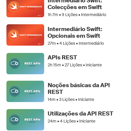
Intermediário Swift:
Colecções em Swift
1h 7m •
9
Lições • Intermediário
Intermediário Swift:
Opcionais em Swift
27m •
4
Lições • Intermediário
APIs REST
2h 15m •
27
Lições • Iniciante
Noções básicas da API
REST
14m •
3
Lições • Iniciante
Utilizações da API REST
24m •
4
Lições • Iniciante