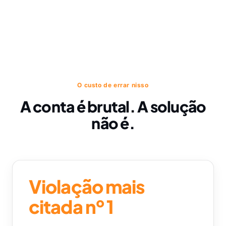
O custo de errar nisso
A conta é brutal. A solução
não é.
Violação mais
citada nº 1