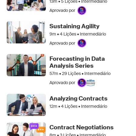
13m •
5
Lições • Intermediário
Aprovado por
Sustaining Agility
9m •
4
Lições • Intermediário
Aprovado por
Forecasting in Data
Analysis Series
57m •
29
Lições • Intermediário
Aprovado por
Analyzing Contracts
12m •
4
Lições • Intermediário
Contract Negotiations
8m •
3
Lições • Intermediário