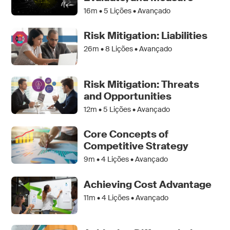
16m •
5
Lições • Avançado
Risk Mitigation: Liabilities
26m •
8
Lições • Avançado
Risk Mitigation: Threats
and Opportunities
12m •
5
Lições • Avançado
Core Concepts of
Competitive Strategy
9m •
4
Lições • Avançado
Achieving Cost Advantage
11m •
4
Lições • Avançado