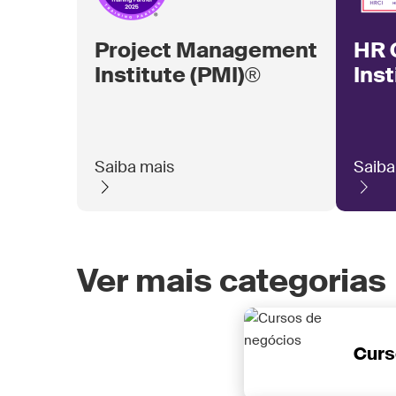
Project Management
HR C
Institute (PMI)®
Inst
Saiba mais
Saiba
Ver mais categorias
Curs