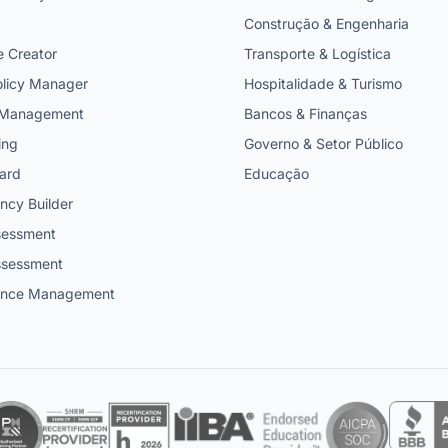
Construção & Engenharia
e Creator
Transporte & Logística
licy Manager
Hospitalidade & Turismo
t Management
Bancos & Finanças
ing
Governo & Setor Público
ard
Educação
cy Builder
ssessment
ssessment
ance Management