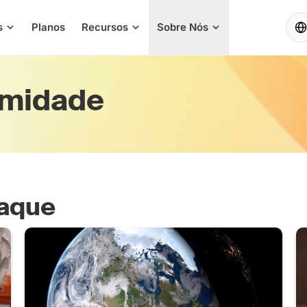
PT
s
Planos
Recursos
Sobre Nós
rmidade
taque