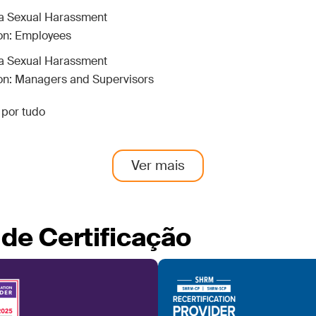
ia Sexual Harassment
on: Employees
ia Sexual Harassment
on: Managers and Supervisors
por tudo
Ver mais
de Certificação