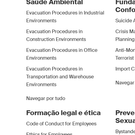
Saúde Ambiental
Fund
Confo
Evacuation Procedures in Industrial
Environments
Suicide 
Evacuation Procedures in
Crisis M
Construction Environments
Planning
Evacuation Procedures in Office
Anti-Mon
Environments
Terrorist
Evacuation Procedures in
Import C
Transportation and Warehouse
Navegar 
Environments
Navegar por tudo
Formação legal e ética
Preve
Sexua
Code of Conduct for Employees
Bystande
Ethics for Employees