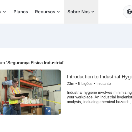
PT
s
Planos
Recursos
Sobre Nós
ara
'Segurança Física Industrial'
Introduction to Industrial Hyg
23m •
8
Lições • Iniciante
Industrial hygiene involves minimizing
your workplace. An industrial hygienis
analysis, including chemical hazards, 