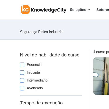
Pular para o conteúdo
Soluções
Setore
Segurança Física Industrial
1
curso p
Nível de habilidade do curso
Essencial
Iniciante
Intermediário
Avançado
Tempo de execução