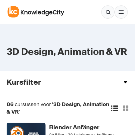
Zum Inhalt springen
3D Design, Animation & VR
Kursfilter
86
cursussen voor
'3D Design, Animation
& VR'
Blender Anfänger
2h 56m •
38
Lektionen • Anfänger