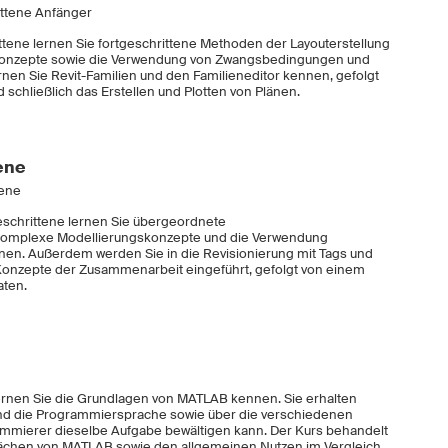
ittene Anfänger
ittene lernen Sie fortgeschrittene Methoden der Layouterstellung
skonzepte sowie die Verwendung von Zwangsbedingungen und
n Sie Revit-Familien und den Familieneditor kennen, gefolgt
d schließlich das Erstellen und Plotten von Plänen.
ene
tene
eschrittene lernen Sie übergeordnete
komplexe Modellierungskonzepte und die Verwendung
nnen. Außerdem werden Sie in die Revisionierung mit Tags und
 Konzepte der Zusammenarbeit eingeführt, gefolgt von einem
aten.
rnen Sie die Grundlagen von MATLAB kennen. Sie erhalten
und die Programmiersprache sowie über die verschiedenen
ammierer dieselbe Aufgabe bewältigen kann. Der Kurs behandelt
wächen von MATLAB sowie den allgemeinen Nutzen im Vergleich