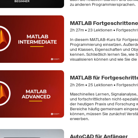
zu anderen Programmiersprachen.
MATLAB Fortgeschritten
2h 27m •
23
Lektionen • Fortgeschr
In diesem MATLAB-Kurs für Fortgesch
Programmierung einsetzen. Außerde
und Klassen, Eigenschaften und Obj
kennen. Schließlich lernen Sie, wie 
visualisieren können und wie Sie d
MATLAB für Fortgeschrit
2h 26m •
25
Lektionen • Fortgeschr
Maschinelles Lernen, Signalanalyse
und fortschrittlichsten nicht-spezia
der heutigen Praxis und Forschung 
Bereiche häufig gemeinsam eingeset
können, müssen Sie zunächst Verst
erwerben.
AutoCAD für Anfänger