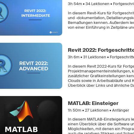
3h 54m •
34
Lektionen • Fortgeschr
In diesem Revit-Kurs für Fortgeschr
und -dokumentation, Detaillierung
Bemaßungen kennen. Außerdem lerne
von einer Einführung in Zeitpläne un
Revit 2022: Fortgeschritt
3h 6m •
31
Lektionen • Fortgeschrit
In diesem Revit 2022-Kurs für Fortg
Projektmanagementeinstellungen, 
zusätzlicher Grafikeinstellungen ke
Clouds sowie in Arbeitsabläufe und
Überblick über Links und ähnliche D
MATLAB: Einsteiger
1h 50m •
27
Lektionen • Anfänger
In diesem MATLAB-Einsteigerkurs le
einen Überblick über die Software 
Möglichkeiten, mit denen ein Progr
auch die relativen Stärken und Sch