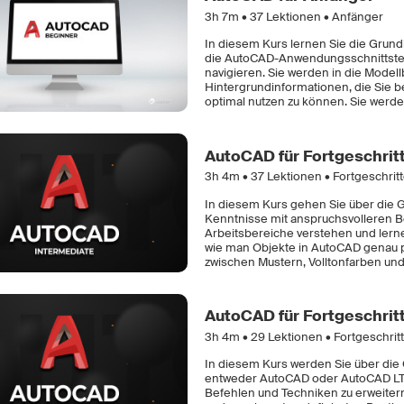
3h 7m •
37
Lektionen • Anfänger
In diesem Kurs lernen Sie die Gru
die AutoCAD-Anwendungsschnittstel
navigieren. Sie werden in die Mode
Hintergrundinformationen, die Sie 
optimal nutzen zu können. Sie werd
AutoCAD für Fortgeschrit
3h 4m •
37
Lektionen • Fortgeschrit
In diesem Kurs gehen Sie über die 
Kenntnisse mit anspruchsvolleren B
Arbeitsbereiche verstehen und lern
wie man Objekte in AutoCAD genau p
zwischen Mustern, Volltonfarben und 
AutoCAD für Fortgeschrit
3h 4m •
29
Lektionen • Fortgeschrit
In diesem Kurs werden Sie über die
entweder AutoCAD oder AutoCAD LT 
Befehlen und Techniken zu erweiter