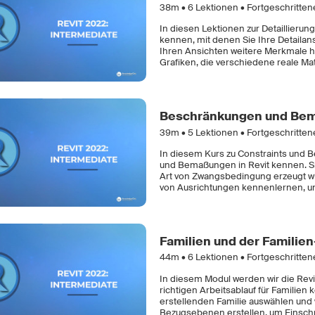
38m •
6
Lektionen • Fortgeschritte
In diesen Lektionen zur Detaillieru
kennen, mit denen Sie Ihre Detailan
Ihren Ansichten weitere Merkmale hi
Grafiken, die verschiedene reale Mat
Beschränkungen und Be
39m •
5
Lektionen • Fortgeschritte
In diesem Kurs zu Constraints und 
und Bemaßungen in Revit kennen. S
Art von Zwangsbedingung erzeugt w
von Ausrichtungen kennenlernen, u
Familien und der Familien
44m •
6
Lektionen • Fortgeschritte
In diesem Modul werden wir die Revi
richtigen Arbeitsablauf für Familien
erstellenden Familie auswählen und 
Bezugsebenen erstellen, um Einsch