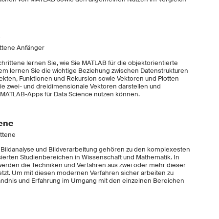
e
ittene Anfänger
rittene lernen Sie, wie Sie MATLAB für die objektorientierte
m lernen Sie die wichtige Beziehung zwischen Datenstrukturen
ekten, Funktionen und Rekursion sowie Vektoren und Plotten
Sie zwei- und dreidimensionale Vektoren darstellen und
ie MATLAB-Apps für Data Science nutzen können.
tene
ittene
, Bildanalyse und Bildverarbeitung gehören zu den komplexesten
lisierten Studienbereichen in Wissenschaft und Mathematik. In
werden die Techniken und Verfahren aus zwei oder mehr dieser
zt. Um mit diesen modernen Verfahren sicher arbeiten zu
ändnis und Erfahrung im Umgang mit den einzelnen Bereichen