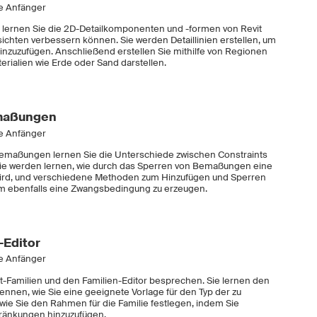
ne Anfänger
ng lernen Sie die 2D-Detailkomponenten und -formen von Revit
sichten verbessern können. Sie werden Detaillinien erstellen, um
nzuzufügen. Anschließend erstellen Sie mithilfe von Regionen
erialien wie Erde oder Sand darstellen.
maßungen
ne Anfänger
Bemaßungen lernen Sie die Unterschiede zwischen Constraints
ie werden lernen, wie durch das Sperren von Bemaßungen eine
ird, und verschiedene Methoden zum Hinzufügen und Sperren
m ebenfalls eine Zwangsbedingung zu erzeugen.
-Editor
ne Anfänger
t-Familien und den Familien-Editor besprechen. Sie lernen den
 kennen, wie Sie eine geeignete Vorlage für den Typ der zu
wie Sie den Rahmen für die Familie festlegen, indem Sie
ränkungen hinzuzufügen.