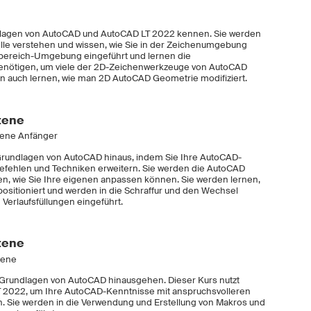
ndlagen von AutoCAD und AutoCAD LT 2022 kennen. Sie werden
le verstehen und wissen, wie Sie in der Zeichenumgebung
llbereich-Umgebung eingeführt und lernen die
benötigen, um viele der 2D-Zeichenwerkzeuge von AutoCAD
en auch lernen, wie man 2D AutoCAD Geometrie modifiziert.
tene
tene Anfänger
Grundlagen von AutoCAD hinaus, indem Sie Ihre AutoCAD-
efehlen und Techniken erweitern. Sie werden die AutoCAD
en, wie Sie Ihre eigenen anpassen können. Sie werden lernen,
ositioniert und werden in die Schraffur und den Wechsel
Verlaufsfüllungen eingeführt.
tene
tene
 Grundlagen von AutoCAD hinausgehen. Dieser Kurs nutzt
2022, um Ihre AutoCAD-Kenntnisse mit anspruchsvolleren
n. Sie werden in die Verwendung und Erstellung von Makros und