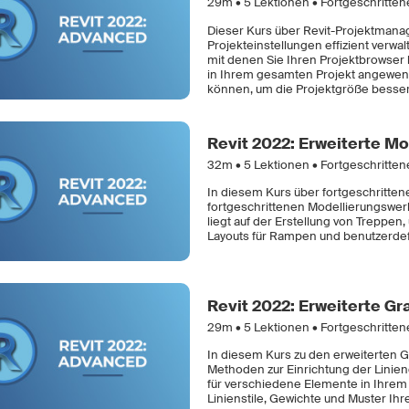
29m •
5
Lektionen • Fortgeschritten
Dieser Kurs über Revit-Projektmanag
Projekteinstellungen effizient verwa
mit denen Sie Ihren Projektbrowser
in Ihrem gesamten Projekt angewend
können, um die Projektgröße besser 
Revit 2022: Erweiterte Mo
32m •
5
Lektionen • Fortgeschritten
In diesem Kurs über fortgeschritten
fortgeschrittenen Modellierungswer
liegt auf der Erstellung von Treppen
Layouts für Rampen und benutzerdef
Revit 2022: Erweiterte Gr
29m •
5
Lektionen • Fortgeschritten
In diesem Kurs zu den erweiterten Gr
Methoden zur Einrichtung der Liniend
für verschiedene Elemente in Ihrem 
Linienstile, Gewichte und Muster Ih