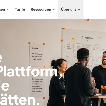
hen
Tarife
Ressourcen
Über uns
e
lattform,
le
ätten.