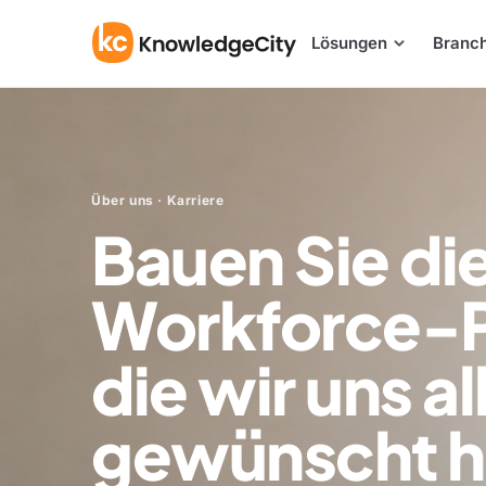
Zum Inhalt springen
Lösungen
Branc
Über uns · Karriere
Bauen Sie di
Workforce-P
die wir uns al
gewünscht h