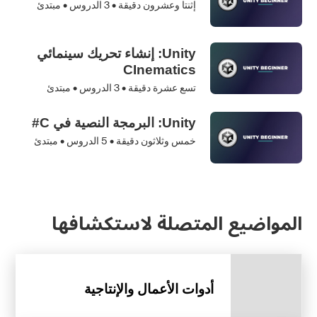
إثنتا وعشرون دقيقة •
3
الدروس • مبتدئ
Unity: إنشاء تحريك سينمائي
CInematics
تسع عشرة دقيقة •
3
الدروس • مبتدئ
Unity: البرمجة النصية في C#
خمس وثلاثون دقيقة •
5
الدروس • مبتدئ
المواضيع المتصلة لاستكشافها
أدوات الأعمال والإنتاجية