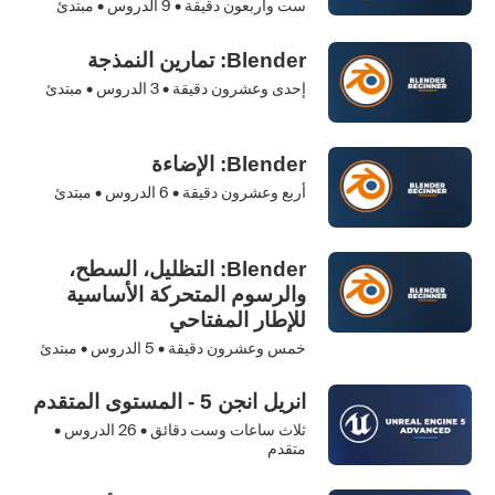
ست وأربعون دقيقة •
9
الدروس • مبتدئ
Blender: تمارين النمذجة
إحدى وعشرون دقيقة •
3
الدروس • مبتدئ
Blender: الإضاءة
أربع وعشرون دقيقة •
6
الدروس • مبتدئ
Blender: التظليل، السطح،
والرسوم المتحركة الأساسية
للإطار المفتاحي
خمس وعشرون دقيقة •
5
الدروس • مبتدئ
انريل انجن 5 - المستوى المتقدم
ثلاث ساعات وست دقائق •
26
الدروس •
متقدم