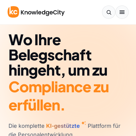
Zum Inhalt springen
Wo Ihre
Belegschaft
hingeht, um zu
Die komplette
KI-gestützte
Plattform für
die Personalentwicklung.