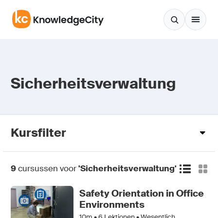
Zum Inhalt springen
Sicherheitsverwaltung
Kursfilter
9
cursussen voor
'Sicherheitsverwaltung'
Safety Orientation in Office
Environments
10m •
6
Lektionen • Wesentlich