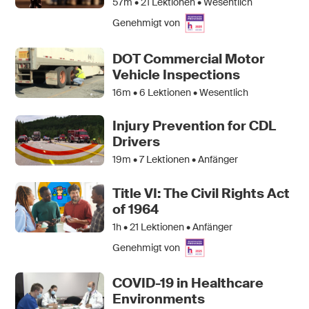
57m •
21
Lektionen • Wesentlich
Genehmigt von
DOT Commercial Motor
Vehicle Inspections
16m •
6
Lektionen • Wesentlich
Injury Prevention for CDL
Drivers
19m •
7
Lektionen • Anfänger
Title VI: The Civil Rights Act
of 1964
1h •
21
Lektionen • Anfänger
Genehmigt von
COVID-19 in Healthcare
Environments