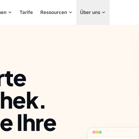
hen
Tarife
Ressourcen
Über uns
rte
thek.
e Ihre