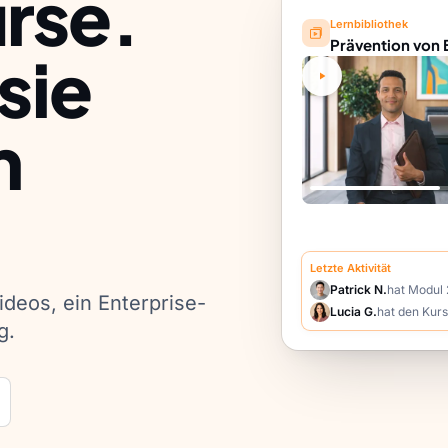
rse.
Lernbibliothek
Prävention von 
 sie
m
Letzte Aktivität
Patrick N.
hat Modul
deos, ein Enterprise-
Lucia G.
hat den Kur
g.