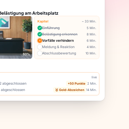
Belästigung am Arbeitsplatz
Kapitel
~ 33 Min.
Einführung
5 Min.
Belästigung erkennen
8 Min.
Vorfälle verhindern
6 Min.
Meldung & Reaktion
4 Min.
Abschlussbewertung
10 Min.
60%
live
 2 abgeschlossen
+50 Punkte
2 Min.
s abgeschlossen
🥇 Gold-Abzeichen
14 Min.