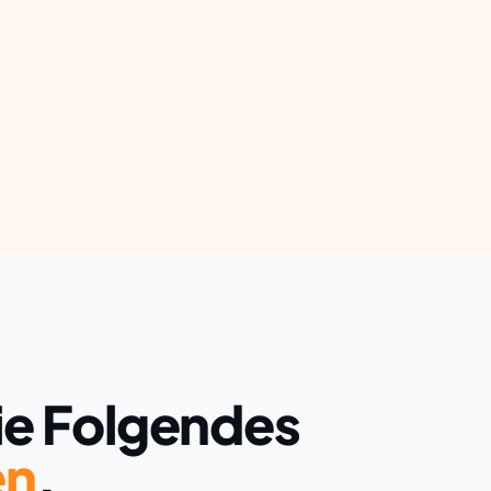
ie Folgendes
en
.