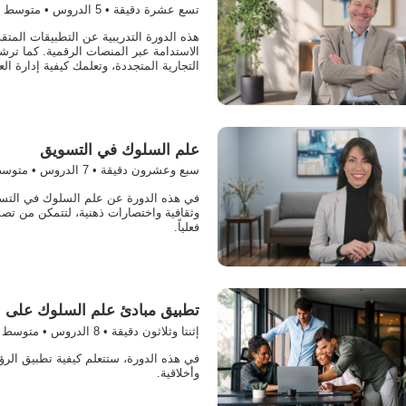
تسع عشرة دقيقة •
5
الدروس • متوسط
هذه الدورة التدريبية عن التطبيقات المت
الاستدامة عبر المنصات الرقمية. كما ترشد
التجارية المتجددة، وتعلمك كيفية إدارة ا
علم السلوك في التسويق
سبع وعشرون دقيقة •
7
الدروس • متوس
في هذه الدورة عن علم السلوك في التسو
وثقافية واختصارات ذهنية، لتتمكن من تص
فعلياً.
تطبيق مبادئ علم السلوك على ا
إثنتا وثلاثون دقيقة •
8
الدروس • متوسط
في هذه الدورة، ستتعلم كيفية تطبيق الرؤى
وأخلاقية.