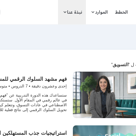
ا
الخطط
الموارد
نبذة عنا
 ل
'التسويق'
فهم مشهد السلوك الرقمي للمس
إحدى وعشرون دقيقة •
7
الدروس • متو
ستساعدك هذه الدورة التدريبية عن "فهم 
في عالم رقمي في المقام الأول. ستستكشف
الاصطناعي في عادات التسوق، وتتعلم كيف
تحويل السلوك الرقمي إلى نتائج فعلية للأ
استراتيجيات جذب المستهلكين ا