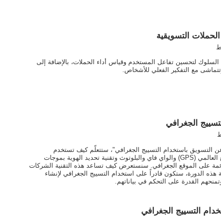
لحملات التسويقية
ط
 السلوك لتحسين تفاعل المستخدم وقياس أداء الحملات، بالإضافة إلى
تتماشى مع التفكير الفعلي للأشخاص.
تسييج الجغرافي
ط
عن التسويق باستخدام التسييج الجغرافي"، ستتعلّم كيف تستخدم
الشركات تقنيات مثل نظام تحديد المواقع العالمي (GPS) والواي فاي والبلوتوث وتقنية تحديد الهوية بموجات
 وعروض قائمة على الموقع الجغرافي. سنستعرض كيف تساعد هذه التقنية الشركات
 هذه الدورة، ستكون قادراً على استخدام التسييج الجغرافي لإنشاء
منحهم القدرة على التحكم في بياناتهم.
خدام التسييج الجغرافي