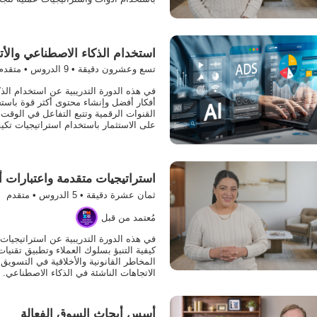
استخدام الذكاء الاصطناعي والأت
تسع وعشرون دقيقة •
9
الدروس • متقدم
في هذه الدورة التدريبية عن استخدام الذك
أفكار أفضل وإنشاء محتوى أكثر قوة باستخ
القنوات الرقمية وتتبع التفاعل في الوق
على الاستثمار باستخدام استراتيجيات تكيف
استراتيجيات متقدمة واعتبارات أ
ثمان عشرة دقيقة •
5
الدروس • متقدم
مُعتمد من قبل
في هذه الدورة التدريبية عن استراتيجيات
كيفية التنبؤ بسلوك العملاء وتطبيق تقنيا
المخاطر القانونية والأخلاقية في التسوي
الاتجاهات الناشئة في الذكاء الاصطناعي.
أسس أبحاث السوق الفعالة