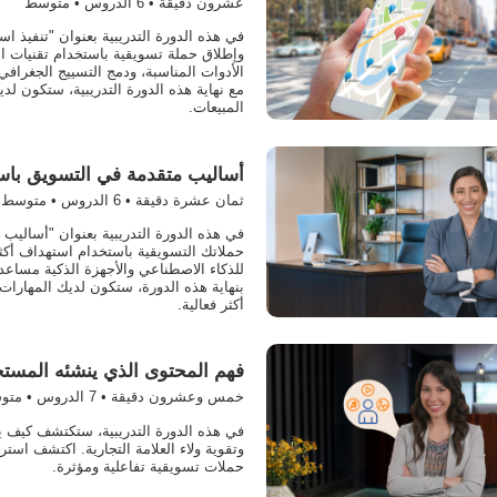
عشرون دقيقة •
6
الدروس • متوسط
في هذه الدورة التدريبية بعنوان "تنفيذ ا
وإطلاق حملة تسويقية باستخدام تقنيات ا
الأدوات المناسبة، ودمج التسييج الجغرافي 
مع نهاية هذه الدورة التدريبية، ستكون لد
المبيعات.
أساليب متقدمة في التسويق باست
ثمان عشرة دقيقة •
6
الدروس • متوسط
في هذه الدورة التدريبية بعنوان "أساليب 
حملاتك التسويقية باستخدام استهداف أكثر
للذكاء الاصطناعي والأجهزة الذكية مساعد
بنهاية هذه الدورة، ستكون لديك المهارات
أكثر فعالية.
فهم المحتوى الذي ينشئه المستخدم 
خمس وعشرون دقيقة •
7
الدروس • متو
في هذه الدورة التدريبية، ستكتشف كيف يم
وتقوية ولاء العلامة التجارية. اكتشف است
حملات تسويقية تفاعلية ومؤثرة.