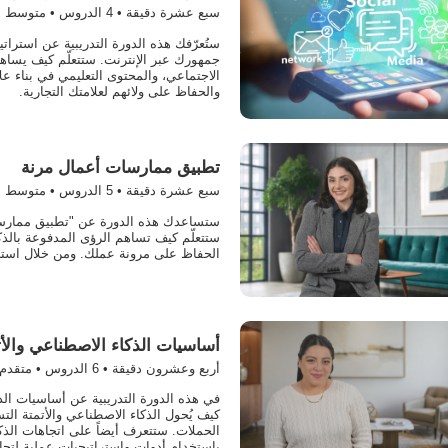
سبع عشرة دقيقة •
4
الدروس • متوسط
ستُعرّفك هذه الدورة التدريبية عن استرا
جمهورك عبر الإنترنت. ستتعلّم كيف يساه
الاجتماعي، والمحتوى التعليمي في بناء 
والحفاظ على ولائهم لعلامتك التجارية.
تطبيق ممارسات أعمال مرنة
سبع عشرة دقيقة •
5
الدروس • متوسط
ستساعدك هذه الدورة عن "تطبيق ممارسات 
ستتعلّم كيف تساهم الرؤى المدفوعة بال
الحفاظ على مرونة عملك. ومن خلال استرا
أساسيات الذكاء ‫الاصطناعي ‫وا‫‫
أربع وعشرون دقيقة •
6
الدروس • متقدم
في هذه الدورة التدريبية عن أساسيات ‫‫‫‫
كيف يُحول الذكاء الاصطناعي والأتمتة الت
الحملات. ستتعرف أيضاً على اتجاهات الذكا
باستخدام أدوات واستراتيجيات عملية لتج‬‬‬‬‬‬‬‬‬‬‬‬