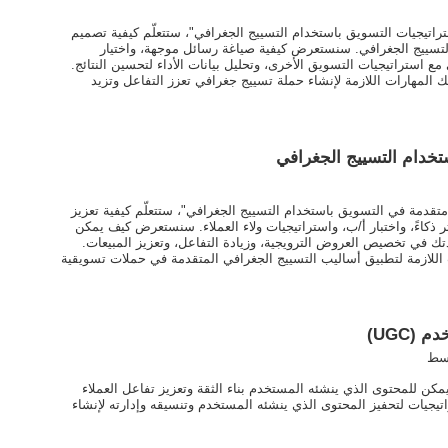
ستراتيجيات التسويق باستخدام التسييج الجغرافي"، ستتعلّم كيفية تصميم
لتسييج الجغرافي. سنستعرض كيفية صياغة رسائل موجهة، واختيار
مع استراتيجيات التسويق الأخرى، وتحليل بيانات الأداء لتحسين النتائج.
يك المهارات اللازمة لإنشاء حملة تسييج جغرافي تعزز التفاعل وتزيد
خدام التسييج الجغرافي
متقدمة في التسويق باستخدام التسييج الجغرافي"، ستتعلّم كيفية تعزيز
 ذكاءً، واختبار أ/ب، واستراتيجيات ولاء العملاء. سنستعرض كيف يمكن
تك في تخصيص العروض الترويجية، وزيادة التفاعل، وتعزيز المبيعات.
 اللازمة لتطبيق أساليب التسييج الجغرافي المتقدمة في حملات تسويقية
(UGC)
سط
كن للمحتوى الذي ينشئه المستخدم بناء الثقة وتعزيز تفاعل العملاء
راتيجيات لتحفيز المحتوى الذي ينشئه المستخدم وتنسيقه وإدارته لإنشاء