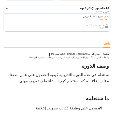
كتابة المحتوى الإعلاني كمهنة
الدروس: 2 · 5:18
تجميع ملفك التعريفي
3:18
لا تتوقف عن الكتابة
2:00
ملخص
مبتدئ
:
Rhonda Tenenbaum
2 الدروس
·
4m
مقدِّم الخدمة
باللغات: العربية, الألمانية, الإنجليزية, الإسبانية, الفرنسية, البرتغالية, الصينية المبسطة
وصف الدورة
ستتعلم في هذه الدورة التدريبية كيفية الحصول على عمل بصفتك
مؤلف إعلانات، كما ستتعلم كيفية إنشاء ملف تعريف مهني.
ما ستتعلمه
الحصول على وظيفة ككاتب نصوص إعلانية