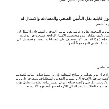
ون قابلية نقل التأمين الصحي والمساءلة والامتثال له
• أساسي
نات المتعلقة بقانون قابلية نقل التأمين الصحي والمساءلة والامتثال له،
ه، وكيف يمكنك أنت ومؤسستك الامتثال للوائحه. سنبحث قواعد قانون
فية إنفاذ هذا القانون، كما سنتعرف على الضمانات التقنية لمؤسستك. في
ت هذا القانون المهم فهماً أعمق.
• أساسي
جراءات والقوانين واللوائح المتعلقة بإدارة المساعدات المالية للطلاب.
فية صرفها بالإضافة إلى عمليات التقديم والمتطلبات. ستتعرف على تأثير
 الأكاديمي المُرضي وكيفية حماية أموال المساعدات الطلابية. بحلول نهاية
وبة لمنح الطلاب الدعم المالي اللازم لتحقيق أهدافهم الأكاديمية.