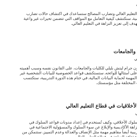
 التعليم العالي وتضارب المصالح ستساعدك في اكتشاف حالات تضارب
ية. سنكتشف كيفية التعامل مع المواقف التي تتضمن تحيزات غير واعية
هدف إلى تعزيز النزاهة في التعليم العالي.
 والجامعات
ي
ون جرام ليتش بليلي للكليات والجامعات، على القانون نفسه وسبب أهميته
لى امتثالها للوائحه. ستستكشف قواعد الخصوصية للبيانات الشخصية غير
لمهمة لحماية البيانات المالية. في ختام هذه الدورة التدريبية، ستكتسب
ت المختلفة مثل مؤسستك.
أخلاقيات في قطاع التعليم العالي
لسلوك الأخلاقي، وكيف تُستخدم في إعداد مدونات قواعد السلوك في
هة الأكاديمية والإبلاغ عن سوء السلوك والمسؤولية الاجتماعية في
يبية أيضاً مفاهيم مهمة مثل الإنصاف والعدالة وعدم التمييز. ستتمكن من
ثقافة النزاهة في قطاع التعليم العالي.