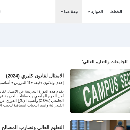
ا
الخطط
الموارد
نبذة عنا
'الجامعات والتعليم العالي'
الامتثال لقانون كليري (2024)
إحدى وثلاثون دقيقة •
11
الدروس • أساسي
تقدم هذه الدورة التدريبية عن الامتثال ل
أمن الحرم الجامعي وإحصاءات الجريمة في
الجامعي (CSAs) وأهمية الإبلاغ 
الفيدرالية واستراتيجيات استباقية لتجنب ا
التعليم العالي وتضارب المصالح