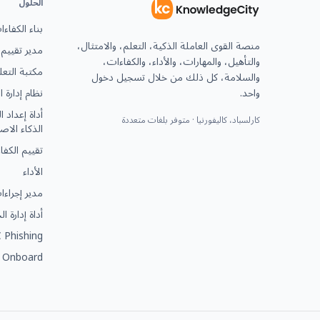
الحلول
بناء الكفاء
منصة القوى العاملة الذكية، التعلم، والامتثال،
مدير تقييم 
والتأهيل، والمهارات، والأداء، والكفاءات،
مكتبة التعل
والسلامة، كل ذلك من خلال تسجيل دخول
واحد.
نظام إدارة ا
أداة إعداد 
كارلسباد، كاليفورنيا · متوفر بلغات متعددة
الذكاء الا
تقييم الكفا
الأداء
مدير إجراء
أداة إدارة ا
 Phishing
 Onboard