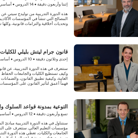
إثنتا وأربعون دقيقة •
14
الدروس • أساسي
هذه الدورة التدريبية من نوليدج سيتي عن
المصالح التي تنشأ في المؤسسات الأكاديم
وتحديات أخلاقية والتزامات قانونية، وكلها ت
قانون جرام ليتش بليلي للكليات
إحدى وثلاثون دقيقة •
10
الدروس • أساس
ستتعرف في هذه الدورة التدريبية، عن قان
وكيف تستطيع الكليات والجامعات الحفاظ ع
العامة، وكيفية تطبيق القانون، والضمانات ا
فهماً أعمق لتأثير القانون على المؤسسا
التوعية بمدونة قواعد السلوك وال
تسع وأربعون دقيقة •
12
الدروس • أساسي
سنتناول في هذه الدورة التدريبية مبادئ ا
مؤسسات التعليم العالي. ستتعرف على النزا
الجامعات والكليات. تغطي هذه الدورة التدر
تنمية معرفتك بمدونة قواعد السلوك لإرساء 