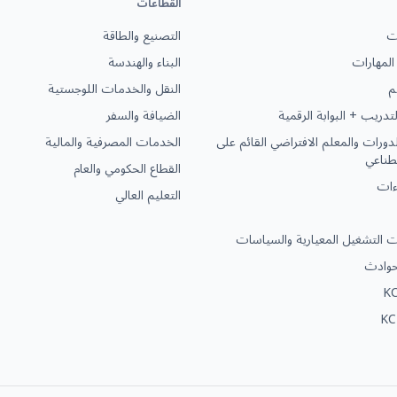
القطاعات
ات
التصنيع والطاقة
المهارات
البناء والهندسة
م
النقل والخدمات اللوجستية
لتدريب + البوابة الرقمية
الضيافة والسفر
الدورات والمعلم الافتراضي القائم على
الخدمات المصرفية والمالية
صطناعي
القطاع الحكومي والعام
ءات
التعليم العالي
ات التشغيل المعيارية والسياسات
لحوادث
KC
KC