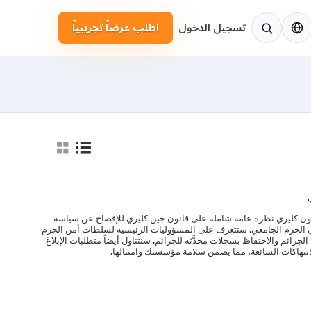
لإنجليزية
تسجيل الدخول
اطلب عرضاً تجريبياً
قانون كليري نظرة عامة شاملة على قانون جين كليري للإفصاح عن سياسة
 الحرم الجامعي. ستتعرف على المسؤوليات الرئيسية لسلطات أمن الحرم
الفوري عن الجرائم والاحتفاظ بسجلات محدَّثة للجرائم. سنتناول أيضاً متطلبات الإبلاغ
لانتهاكات الشائعة، مما يضمن سلامة مؤسستك وامتثالها.