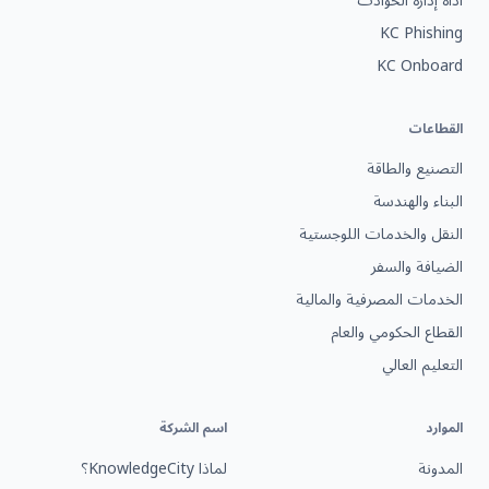
أداة إدارة الحوادث
KC Phishing
KC Onboard
القطاعات
التصنيع والطاقة
البناء والهندسة
النقل والخدمات اللوجستية
الضيافة والسفر
الخدمات المصرفية والمالية
القطاع الحكومي والعام
التعليم العالي
الموارد
اسم الشركة
المدونة
لماذا KnowledgeCity؟