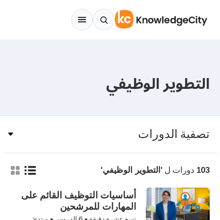
Skip to conten
التطوير الوظيفي
تصفية الدورات
دورات ل
103
'التطوير الوظيفي'
أساسيات التوظيف القائم على
المهارات للمرشحين
تسع عشرة دقيقة •
6
الدروس • مبتدئ