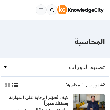
Skip to conten
المحاسبة
تصفية الدورات
دورات ل
42
'المحاسبة'
كيف تُحكِم الرقابة على الموازنة
بصفتك مديراً
ثمان عشرة دقيقة •
5
الدروس • متوسط