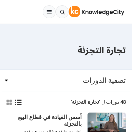
Skip to conten
تجارة التجزئة
تصفية الدورات
دورات ل
48
'تجارة التجزئة'
أسس القيادة في قطاع البيع
بالتجزئة
عشرون دقيقة •
5
الدروس • متقدم