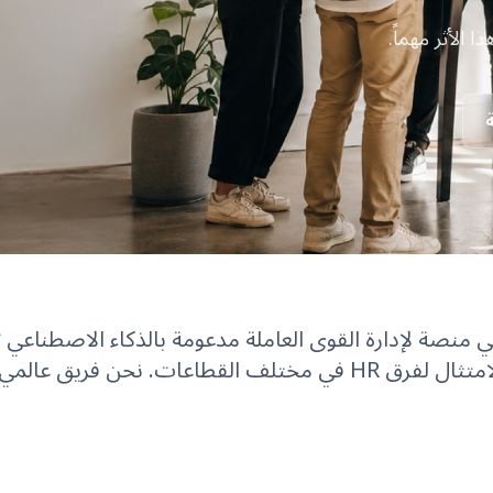
 الأثر مهماً.
KnowledgeC هي منصة لإدارة القوى العاملة مدعومة بالذكاء الاصطناع
والمهارات والأداء والامتثال لفرق HR في مختلف القطاعات. نحن