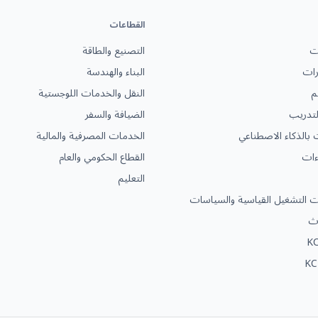
القطاعات
ات
التصنيع والطاقة
رات
البناء والهندسة
م
النقل والخدمات اللوجستية
التدريب
الضيافة والسفر
ت بالذكاء الاصطناعي
الخدمات المصرفية والمالية
ءات
القطاع الحكومي والعام
التعليم
ات التشغيل القياسية والسياسات
دث
KC
KC