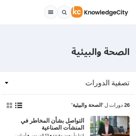
Skip to conten
الصحة والبيئية
تصفية الدورات
دورات ل
26
'الصحة والبيئية'
التواصل بشأن المخاطر في
المنشآت الصناعية
إثنتا وأربعون دقيقة •
13
الدروس • أساسي