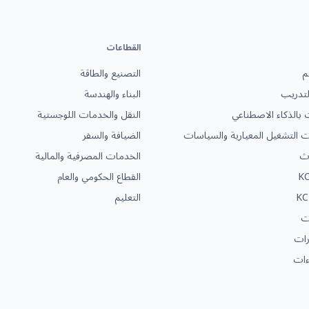
القطاعات
م
التصنيع والطاقة
التدريب
البناء والهندسة
ت بالذكاء الاصطناعي
النقل والخدمات اللوجستية
ات التشغيل المعيارية والسياسات
الضيافة والسفر
دث
الخدمات المصرفية والمالية
KC
القطاع الحكومي والعام
KC
التعليم
ات
رات
ءات