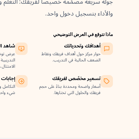
جولة سريعة مصمَّمة خصيصاً لفريقك: التعلّم و
والأداء بتسجيل دخول واحد.
ماذا تتوقع في العرض التوضيحي
أهدافك وتحدياتك
شاهد ال
حوار مركز حول أهداف فريقك ونقاط
عرض توضي
الضعف الحالية في التدريب.
التدريبية
الامتثال، 
تسعير مخصّص لفريقك
إجابات 
أسعار واضحة ومحددة بناءً على حجم
التكامل و
فريقك والحلول التي تختارها.
شيء واح