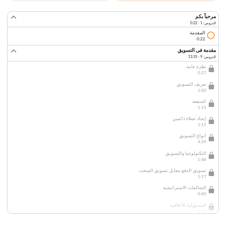
مرحباً بكم
الدروس: 1 · 0:22
المقدمة
0:22
مقدمة فى التسويق
الدروس: 9 · 13:35
نظرة عامة
0:27
تعريف التسويق
1:00
المنفعة
1:15
إيجاد عملاء دائمين
1:15
أنواع التسويق
4:39
التكنولوجيا والتسويق
1:48
تسويق الدفع مقابل تسويق السحب
1:17
التحالفات الاستراتيجية
0:40
المسؤولية الأخلاقية
1:14
عملية التسويق واستراتيجياتها