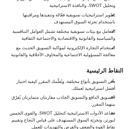
0:27
وتحليل SWOT، والنافذة الاستراتيجية
بيئات التسويق المختلفة
2:04
تطوير استراتيجيات تسويقية فعّالة وتنفيذها ومراقبتها
البيئة التنافسية
2:06
باستخدام تجزئة السوق المستهدف
البيئة السياسية والقانونية
0:43
التعامل مع بيئات تسويقية مختلفة تشمل العوامل التنافسية
البيئة الاقتصادية
والسياسية والقانونية والاقتصادية والاجتماعية الثقافية
3:46
البيئة الاجتماعية والثقافية
استخدام التجارة الإلكترونية لمواكبة التسويق الحديث مع
1:33
معالجة المسؤولية الاجتماعية والمخاوف الأخلاقية والقانونية
قضايا أخلاقية
4:25
المسؤولية الاجتماعية
النقاط الرئيسية
1:32
التسويق عبر الإنترنت والتجارة الإلكترونية
الدروس: 9 · 24:34
يأتي التسويق بأنواع مختلفة، ويُعلّمك المقرر كيفية اختيار
نظرة عامة
أفضل استراتيجية لعملك.
0:32
ما هى التجارة الإلكترونية
التسويق الدافع والتسويق الجاذب مقاربتان متمايزتان يُفرّق
1:53
بينهما المقرر.
الإنترنت
4:46
تساعد الأدوات الاستراتيجية كتحليل SWOT، والقوى الخمس
مهام الويب
2:57
لبورتر، وتجزئة السوق المستهدف على قياس النجاح وتقييم
مزايا العمل على الويب
نقاط القوة والضعف والفرص والتهديدات للعمل.
3:54