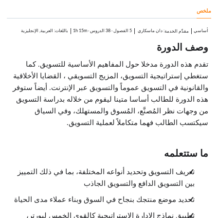
الدروس: 11 · 20:11
ملخص
نظرة عامة
0:20
الاستراتيجيات والتكتيكات
أساسي
:
دان ماسكاري
5 الفصول
·
38 الدروس
·
1h 15m
باللغات: العربية, الإنجليزية
مقدِّم الخدمة
2:57
وصف الدورة
بيان المهمة
1:42
وضع، تنفيذ ومتابعة استراتيجيات التسويق
تقدم هذه الدورة مدخلا حول المفاهيم الأساسية للتسويق. كما
1:04
ستغطي إستراتيجية التسويق، المزيج التسويقي ، القضايا الأخلاقية
قوى بورتر الخمس
2:28
والقانونية في التسويق عموماً والتسويق عبر الإنترنت. أيضاً ستوفر
استراتيجيات المحرك الأول والمحرك الثاني
هذه الدورة للطالب أساسا متينا ليقوم من خلاله بدراسة التسويق
1:08
من وجهات نظر المُصنَّع، المُسوق والمستهلك، وفي السياق
التحليل الرباعي (سوات SWOT)
0:39
سيكتسب الطالب فهما متكاملاً لعملية التسويق.
النافذة الاستراتيجية
0:49
عناصر استراتيجية التسويق
ما ستتعلمه
3:31
السوق المستهدفة
0:58
تعريف التسويق وتحديد أنواعه المختلفة، بما في ذلك التمييز
وحدات العمل الاستراتيجية
بين التسويق الدافع والتسويق الجاذب
4:35
بيئات التسويق
تحديد موضع منتجك بنجاح في السوق وبناء عملاء مدى الحياة
الدروس: 8 · 16:36
نظرة عامة
تطبيق نماذج الإدارة الاستراتيجية كالقوى الخمس لبورتر،