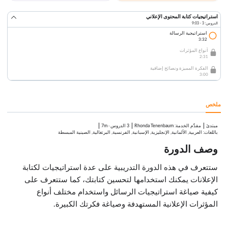
استراتيجيات كتابة المحتوى الإعلاني
الدروس: 3 · 9:03
استراتيجية الرسالة
3:32
أنواع المؤثرات
2:31
الفكرة المميزة ونصائح إضافية
3:00
ملخص
مبتدئ
:
Rhonda Tenenbaum
3 الدروس
·
7m
مقدِّم الخدمة
باللغات: العربية, الألمانية, الإنجليزية, الإسبانية, الفرنسية, البرتغالية, الصينية المبسطة
وصف الدورة
ستتعرف في هذه الدورة التدريبية على عدة استراتيجيات لكتابة
الإعلانات يمكنك استخدامها لتحسين كتابتك، كما ستتعرف على
كيفية صياغة استراتيجيات الرسائل واستخدام مختلف أنواع
المؤثرات الإعلانية المستهدفة وصياغة فكرتك الكبيرة.