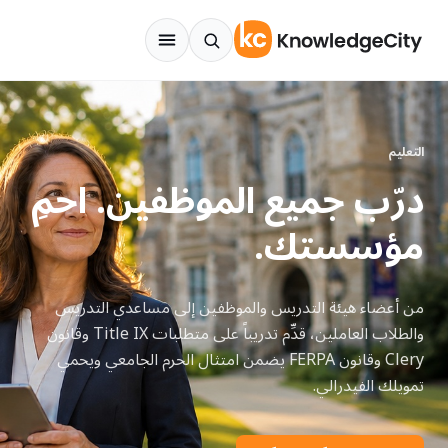
نتقل إلى المحتوى
التعليم
درّب جميع الموظفين. احمِ
مؤسستك.
من أعضاء هيئة التدريس والموظفين إلى مساعدي التدريس
والطلاب العاملين، قدِّم تدريباً على متطلبات Title IX وقانون
Clery وقانون FERPA يضمن امتثال الحرم الجامعي ويحمي
تمويلك الفيدرالي.