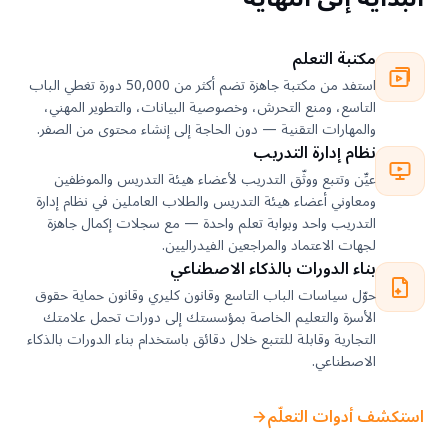
مكتبة التعلم
استفد من مكتبة جاهزة تضم أكثر من 50,000 دورة تغطي الباب
التاسع، ومنع التحرش، وخصوصية البيانات، والتطوير المهني،
والمهارات التقنية — دون الحاجة إلى إنشاء محتوى من الصفر.
نظام إدارة التدريب
عيِّن وتتبع ووثّق التدريب لأعضاء هيئة التدريس والموظفين
ومعاوني أعضاء هيئة التدريس والطلاب العاملين في نظام إدارة
التدريب واحد وبوابة تعلم واحدة — مع سجلات إكمال جاهزة
لجهات الاعتماد والمراجعين الفيدراليين.
بناء الدورات بالذكاء الاصطناعي
حوّل سياسات الباب التاسع وقانون كليري وقانون حماية حقوق
الأسرة والتعليم الخاصة بمؤسستك إلى دورات تحمل علامتك
التجارية وقابلة للتتبع خلال دقائق باستخدام بناء الدورات بالذكاء
الاصطناعي.
استكشف أدوات التعلّم
←