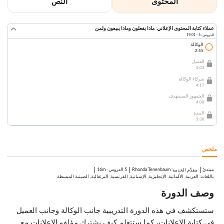
المحتوى
النص
عملاء كتابة المحتوى الإعلاني: ماذا يفعلون وماذا يبيعون ولمن
الدروس: 5 · 19:01
الوكالة
2:55
العميل
4:03
شركاء الوكالة
4:17
الجمهور المستهدف
4:08
النبذة
3:38
ملخص
مبتدئ
:
Rhonda Tenenbaum
5 الدروس
·
16m
مقدِّم الخدمة
باللغات: العربية, الألمانية, الإنجليزية, الإسبانية, الفرنسية, البرتغالية, الصينية المبسطة
وصف الدورة
ستستكشف في هذه الدورة التدريبية جانب الوكالة وجانب العميل
في كتابة الإعلانات، كما ستتعلم كيف يشترك مؤلفو الإعلانات مع