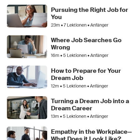
Pursuing the Right Job for
You
23m •
7
Lektionen • Anfänger
Where Job Searches Go
Wrong
16m •
5
Lektionen • Anfänger
How to Prepare for Your
Dream Job
12m •
5
Lektionen • Anfänger
Turning a Dream Job into a
Dream Career
13m •
5
Lektionen • Anfänger
Empathy in the Workplace—
What Does it Look Like?