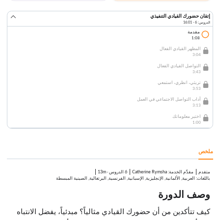
إتقان حضورك القيادي التنفيذي
الدروس: 6 · 16:01
مقدمة
1:08
المظهر القيادي الفعال
3:04
التواصل القيادي الفعال
3:43
تريثي، انظري، استمعي
3:53
آداب التواصل الاجتماعي في العمل
3:13
اختبر معلوماتك
1:00
ملخص
متقدم
:
Catherine Rymsha
6 الدروس
·
13m
مقدِّم الخدمة
باللغات: العربية, الألمانية, الإنجليزية, الإسبانية, الفرنسية, البرتغالية, الصينية المبسطة
وصف الدورة
كيف تتأكدين من أن حضورك القيادي مثالياً؟ مبدئياً، يفضل الانتباه