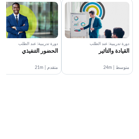
دورة تدريبية: عند الطلب
دورة تدريبية: عند الطلب
القيادة والتأثير
الحضور التنفيذي
متوسط | 24m
متقدم | 21m