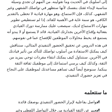
إلى أسلوبك في الحديث وما تقولينه. من المهم أن تجدي وسيلة
مناسبة لإبداء ثقتك بنفسك لأنها ستظهر في تواصلك الشفهي وغير
الشفهي. كذلك، فإن الاستماع، وهو مهارة قيادية لا تحظى بالتقدير
الكافي، هو سمة غاية في الأهمية للقائد. إذا لم تستطيعي تطوير
مهارات الاستماع لديك، سيصعب عليك ممارسة دورك القيادي
بفعالية وإقناع الآخرين بجدارتك القيادية. قائد لا يستمع أو لا يبدو أنه
يستمع قد يحبط محاولات الموظفين للإفصاح عما في نفوسهم.
في هذه الدروس عن تحقيق الحضور التنفيذي المثالي، سنناقش
كيف يمكنكِ الاستفادة من أسلوب تواصلك للتأكد من تأثير قيادتك
في الآخرين. سنتناول كيف يمكنك انتقاء مفردات توحي بمزيد من
الثقة، وكذلك كيف يرسي استماعك إلى موظفيك ثقافة الثقة
بينكما. سنوضح أيضاً كيف تساهم مساعدتك لموظفيك على النجاح
في تعزيز حضورك التنفيذي.
ما ستتعلمه
التواصل بفاعلية لإبراز الحضور التنفيذي بوصفك قائدة
التعبير عن الثقة القيادية من خلال التواصل اللفظي وغير