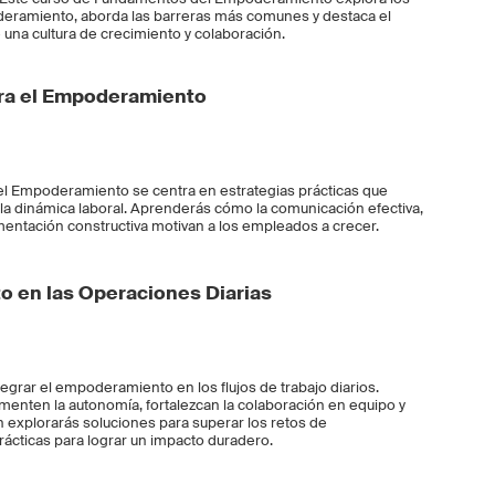
eramiento, aborda las barreras más comunes y destaca el
e una cultura de crecimiento y colaboración.
ara el Empoderamiento
a el Empoderamiento se centra en estrategias prácticas que
a dinámica laboral. Aprenderás cómo la comunicación efectiva,
imentación constructiva motivan a los empleados a crecer.
o en las Operaciones Diarias
grar el empoderamiento en los flujos de trabajo diarios.
menten la autonomía, fortalezcan la colaboración en equipo y
n explorarás soluciones para superar los retos de
rácticas para lograr un impacto duradero.