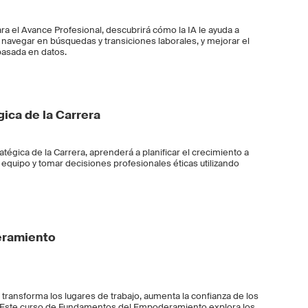
a el Avance Profesional, descubrirá cómo la IA le ayuda a
, navegar en búsquedas y transiciones laborales, y mejorar el
basada en datos.
gica de la Carrera
atégica de la Carrera, aprenderá a planificar el crecimiento a
e equipo y tomar decisiones profesionales éticas utilizando
eramiento
ansforma los lugares de trabajo, aumenta la confianza de los
. Este curso de Fundamentos del Empoderamiento explora los