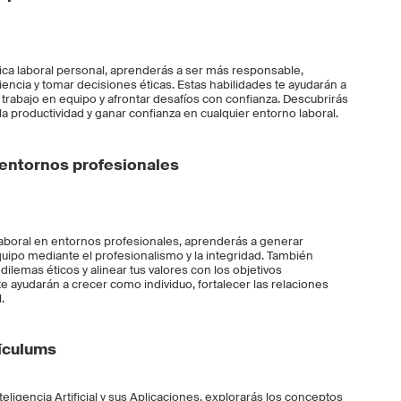
tica laboral personal, aprenderás a ser más responsable,
iliencia y tomar decisiones éticas. Estas habilidades te ayudarán a
trabajo en equipo y afrontar desafíos con confianza. Descubrirás
la productividad y ganar confianza en cualquier entorno laboral.
n entornos profesionales
 laboral en entornos profesionales, aprenderás a generar
quipo mediante el profesionalismo y la integridad. También
ilemas éticos y alinear tus valores con los objetivos
te ayudarán a crecer como individuo, fortalecer las relaciones
.
rículums
teligencia Artificial y sus Aplicaciones, explorarás los conceptos