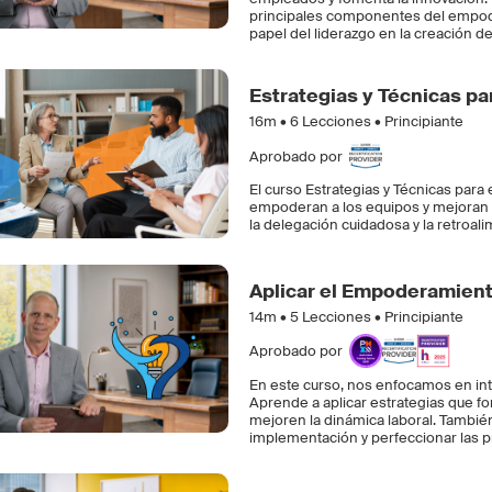
principales componentes del empod
papel del liderazgo en la creación d
Estrategias y Técnicas p
16m •
6
Lecciones • Principiante
Aprobado por
El curso Estrategias y Técnicas par
empoderan a los equipos y mejoran l
la delegación cuidadosa y la retroal
Aplicar el Empoderamient
14m •
5
Lecciones • Principiante
Aprobado por
En este curso, nos enfocamos en inte
Aprende a aplicar estrategias que fo
mejoren la dinámica laboral. Tambié
implementación y perfeccionar las p