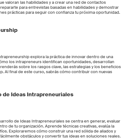
e valoran las habilidades y a crear una red de contactos
repararte para entrevistas basadas en habilidades y demostrar
ones prácticas para seguir con confianza tu próxima oportunidad.
eurship
Intrapreneurship explora la práctica de innovar dentro de una
ómo los intrapreneurs identifican oportunidades, desarrollan
enderás sobre los rasgos clave, las estrategias y los beneficios
p. Al final de este curso, sabrás cómo contribuir con nuevas
o de Ideas Intrapreneuriales
sarrollo de Ideas Intrapreneuriales se centra en generar, evaluar
tro de tu organización. Aprende técnicas creativas, evalúa la
safíos. Exploraremos cómo construir una red sólida de aliados y
cilmente obstáculos y convertir tus ideas en soluciones reales.