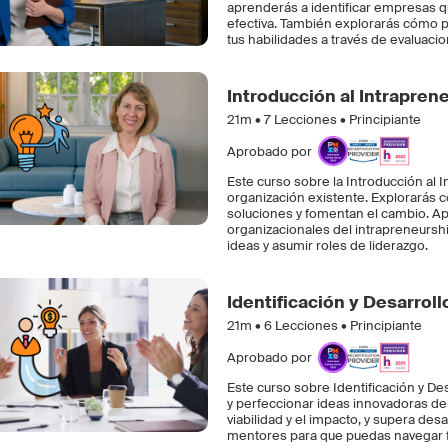
aprenderás a identificar empresas qu
efectiva. También explorarás cómo p
tus habilidades a través de evaluaci
Introducción al Intrapren
21m •
7
Lecciones • Principiante
Aprobado por
Este curso sobre la Introducción al 
organización existente. Explorarás c
soluciones y fomentan el cambio. Apr
organizacionales del intrapreneurshi
ideas y asumir roles de liderazgo.
Identificación y Desarroll
21m •
6
Lecciones • Principiante
Aprobado por
Este curso sobre Identificación y De
y perfeccionar ideas innovadoras den
viabilidad y el impacto, y supera de
mentores para que puedas navegar fá