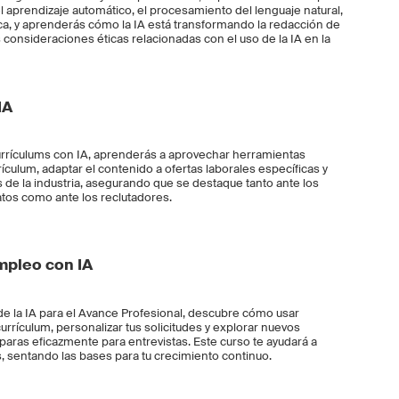
l aprendizaje automático, el procesamiento del lenguaje natural,
ica, y aprenderás cómo la IA está transformando la redacción de
consideraciones éticas relacionadas con el uso de la IA en la
IA
urrículums con IA, aprenderás a aprovechar herramientas
rículum, adaptar el contenido a ofertas laborales específicas y
s de la industria, asegurando que se destaque tanto ante los
tos como ante los reclutadores.
mpleo con IA
e la IA para el Avance Profesional, descubre cómo usar
urrículum, personalizar tus solicitudes y explorar nuevos
aras eficazmente para entrevistas. Este curso te ayudará a
, sentando las bases para tu crecimiento continuo.