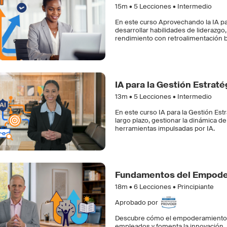
15m •
5
Lecciones • Intermedio
En este curso Aprovechando la IA par
desarrollar habilidades de liderazgo
rendimiento con retroalimentación 
IA para la Gestión Estraté
13m •
5
Lecciones • Intermedio
En este curso IA para la Gestión Estr
largo plazo, gestionar la dinámica d
herramientas impulsadas por IA.
Fundamentos del Empod
18m •
6
Lecciones • Principiante
Aprobado por
Descubre cómo el empoderamiento tr
empleados y fomenta la innovación