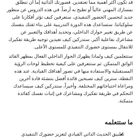
قد تكون أكثر أهمية مما تعتقدين. فصورتك الذاتية إما أن تنطلق
بمسارك المهني عالياً أو تطيح به أرضاً. في هذه الدروس عن منظور
جديد لتحسين الحضور التنفيذي، ستعرفين كيف تؤثر أفكارنا على
سلوكياتنا. ستساعدك هذه الدورة التدريبية على بناء ثقتك بنفسك
عن طريق تغيير حوارك الداخلي، وتحديد أهدافك والتعبير عن
مشاعرك بفاعلية أكبر. ستدركين كيف تعيدين توجيه طريقة تفكيرك
للانتقال بمستوى حضورك التنفيذي للمستوى الأعلى.
ستتعلمين كيف ولماذا يظهرك الحوار الداخلي الفعال بمظهر القائد
الواثق المتمكن. ثم ستتعرفين على كيفية تخطيط لوحات الرؤية
المستقبلية والاستفادة منها في تصور أهدافك القيادية. عند هذه
النقطة، سترين كيف تصبحين قائدة أفضل بتنشئة قادة آخرين
ومراعاة احتياجاتهم المختلفة. وأخيراً، ستدركين كيف سيساعدك
التحكم في طريقة تفكيرك ومشاعرك في إثبات نفسك كقائدة
متمكنة.
ما ستتعلمه
تطبيق الحديث الذاتي القيادي لتعزيز حضورك التنفيذي