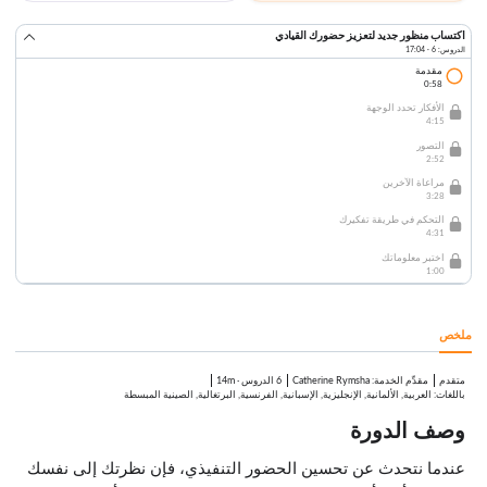
اكتساب منظور جديد لتعزيز حضورك القيادي
الدروس: 6 · 17:04
مقدمة
0:58
الأفكار تحدد الوجهة
4:15
التصور
2:52
مراعاة الآخرين
3:28
التحكم في طريقة تفكيرك
4:31
اختبر معلوماتك
1:00
ملخص
متقدم
:
Catherine Rymsha
6 الدروس
·
14m
مقدِّم الخدمة
باللغات: العربية, الألمانية, الإنجليزية, الإسبانية, الفرنسية, البرتغالية, الصينية المبسطة
وصف الدورة
عندما نتحدث عن تحسين الحضور التنفيذي، فإن نظرتك إلى نفسك