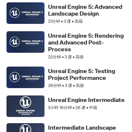
Unreal Engine 5: Advanced
Landscape Design
21分钟 •
3
课 • 高级
Unreal Engine 5: Rendering
and Advanced Post-
Process
22分钟 •
3
课 • 高级
Unreal Engine 5: Testing
Project Performance
28分钟 •
3
课 • 高级
Unreal Engine Intermediate
3小时 16分钟 •
26
课 • 中级
Intermediate Landscape