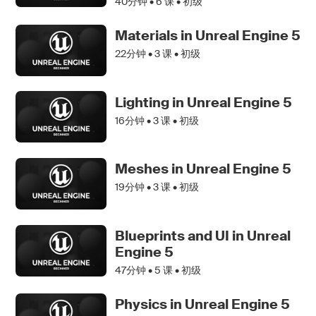
40分钟 •
6
课 • 初级
Materials in Unreal Engine 5
22分钟 •
3
课 • 初级
Lighting in Unreal Engine 5
16分钟 •
3
课 • 初级
Meshes in Unreal Engine 5
19分钟 •
3
课 • 初级
Blueprints and UI in Unreal
Engine 5
47分钟 •
5
课 • 初级
Physics in Unreal Engine 5