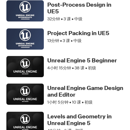
Post-Process Design in
UE5
32分钟 •
3
课 • 中级
Project Packing in UE5
13分钟 •
3
课 • 中级
Unreal Engine 5 Beginner
4小时 15分钟 •
38
课 • 初级
Unreal Engine Game Design
and Editor
1小时 5分钟 •
10
课 • 初级
Levels and Geometry in
Unreal Engine 5