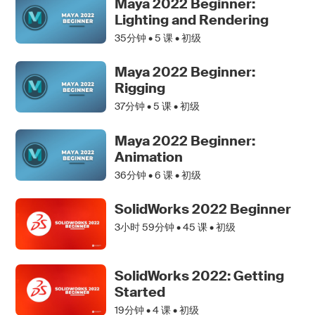
Maya 2022 Beginner:
Lighting and Rendering
35分钟 •
5
课 • 初级
Maya 2022 Beginner:
Rigging
37分钟 •
5
课 • 初级
Maya 2022 Beginner:
Animation
36分钟 •
6
课 • 初级
SolidWorks 2022 Beginner
3小时 59分钟 •
45
课 • 初级
SolidWorks 2022: Getting
Started
19分钟 •
4
课 • 初级