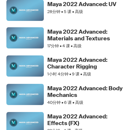
Maya 2022 Advanced: UV
28分钟 •
5
课 • 高级
Maya 2022 Advanced:
Materials and Textures
17分钟 •
4
课 • 高级
Maya 2022 Advanced:
Character Rigging
1小时 4分钟 •
9
课 • 高级
Maya 2022 Advanced: Body
Mechanics
40分钟 •
6
课 • 高级
Maya 2022 Advanced:
Effects (FX)