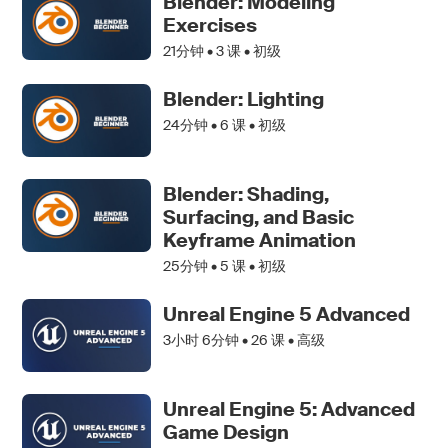
Blender: Modeling
Exercises
21分钟 •
3
课 • 初级
Blender: Lighting
24分钟 •
6
课 • 初级
Blender: Shading,
Surfacing, and Basic
Keyframe Animation
25分钟 •
5
课 • 初级
Unreal Engine 5 Advanced
3小时 6分钟 •
26
课 • 高级
Unreal Engine 5: Advanced
Game Design