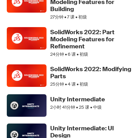
Modeling Features for
Building
27分钟 •
7
课 • 初级
SolidWorks 2022: Part
Modeling Features for
Refinement
24分钟 •
6
课 • 初级
SolidWorks 2022: Modifying
Parts
25分钟 •
4
课 • 初级
Unity Intermediate
2小时 41分钟 •
25
课 • 中级
Unity Intermediate: UI
Design