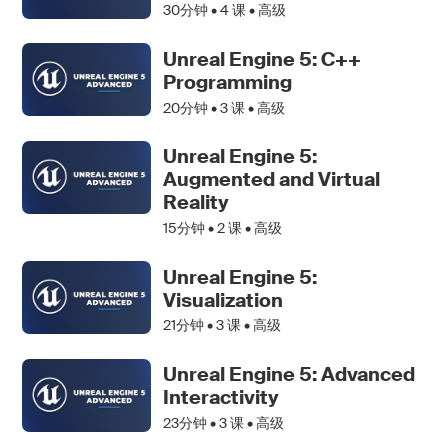
30分钟 •
4
课 • 高级
Unreal Engine 5: C++
Programming
20分钟 •
3
课 • 高级
Unreal Engine 5:
Augmented and Virtual
Reality
15分钟 •
2
课 • 高级
Unreal Engine 5:
Visualization
21分钟 •
3
课 • 高级
Unreal Engine 5: Advanced
Interactivity
23分钟 •
3
课 • 高级