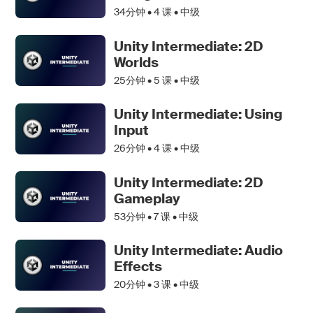
34分钟 •
4
课 • 中级
Unity Intermediate: 2D
Worlds
25分钟 •
5
课 • 中级
Unity Intermediate: Using
Input
26分钟 •
4
课 • 中级
Unity Intermediate: 2D
Gameplay
53分钟 •
7
课 • 中级
Unity Intermediate: Audio
Effects
20分钟 •
3
课 • 中级