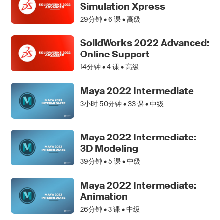
Simulation Xpress
29分钟 •
6
课 • 高级
SolidWorks 2022 Advanced:
Online Support
14分钟 •
4
课 • 高级
Maya 2022 Intermediate
3小时 50分钟 •
33
课 • 中级
Maya 2022 Intermediate:
3D Modeling
39分钟 •
5
课 • 中级
Maya 2022 Intermediate:
Animation
26分钟 •
3
课 • 中级