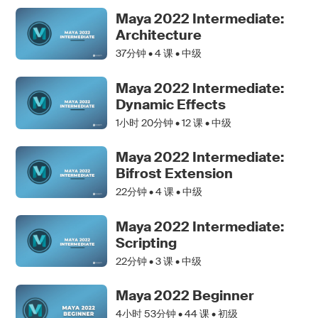
Maya 2022 Intermediate:
Architecture
37分钟 •
4
课 • 中级
Maya 2022 Intermediate:
Dynamic Effects
1小时 20分钟 •
12
课 • 中级
Maya 2022 Intermediate:
Bifrost Extension
22分钟 •
4
课 • 中级
Maya 2022 Intermediate:
Scripting
22分钟 •
3
课 • 中级
Maya 2022 Beginner
4小时 53分钟 •
44
课 • 初级