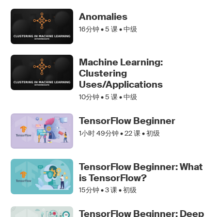
Anomalies
16分钟 •
5
课 • 中级
Machine Learning:
Clustering
Uses/Applications
10分钟 •
5
课 • 中级
TensorFlow Beginner
1小时 49分钟 •
22
课 • 初级
TensorFlow Beginner: What
is TensorFlow?
15分钟 •
3
课 • 初级
TensorFlow Beginner: Deep