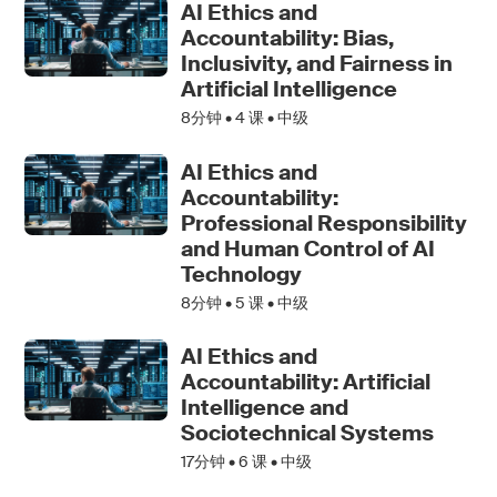
AI Ethics and
Accountability: Bias,
Inclusivity, and Fairness in
Artificial Intelligence
8分钟 •
4
课 • 中级
AI Ethics and
Accountability:
Professional Responsibility
and Human Control of AI
Technology
8分钟 •
5
课 • 中级
AI Ethics and
Accountability: Artificial
Intelligence and
Sociotechnical Systems
17分钟 •
6
课 • 中级