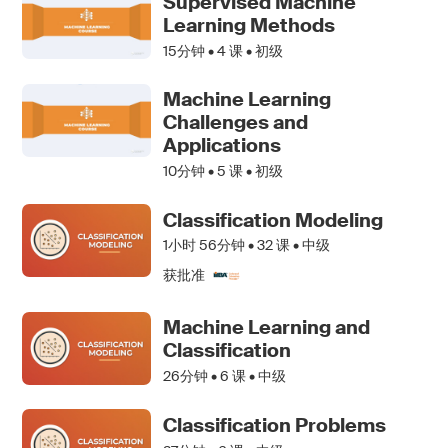
Supervised Machine
Learning Methods
15分钟 •
4
课 • 初级
Machine Learning
Challenges and
Applications
10分钟 •
5
课 • 初级
Classification Modeling
1小时 56分钟 •
32
课 • 中级
获批准
Machine Learning and
Classification
26分钟 •
6
课 • 中级
Classification Problems