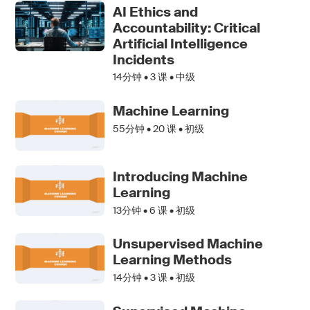
AI Ethics and
Accountability: Critical
Artificial Intelligence
Incidents
14分钟 •
3
课 • 中级
Machine Learning
55分钟 •
20
课 • 初级
Introducing Machine
Learning
13分钟 •
6
课 • 初级
Unsupervised Machine
Learning Methods
14分钟 •
3
课 • 初级