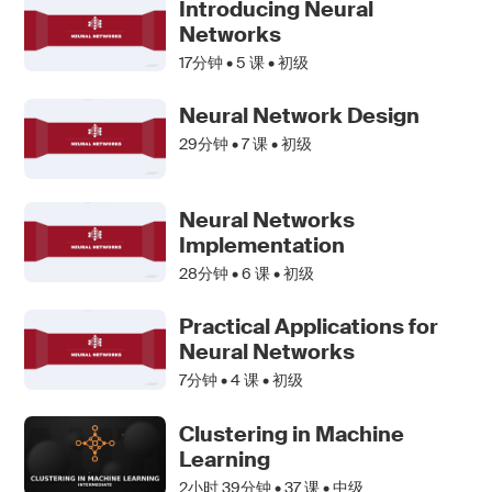
Introducing Neural
Networks
17分钟 •
5
课 • 初级
Neural Network Design
29分钟 •
7
课 • 初级
Neural Networks
Implementation
28分钟 •
6
课 • 初级
Practical Applications for
Neural Networks
7分钟 •
4
课 • 初级
Clustering in Machine
Learning
2小时 39分钟 •
37
课 • 中级