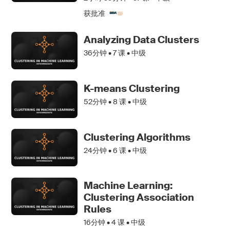
获批准
Analyzing Data Clusters
36分钟 •
7
课 • 中级
K-means Clustering
52分钟 •
8
课 • 中级
Clustering Algorithms
24分钟 •
6
课 • 中级
Machine Learning:
Clustering Association
Rules
16分钟 •
4
课 • 中级