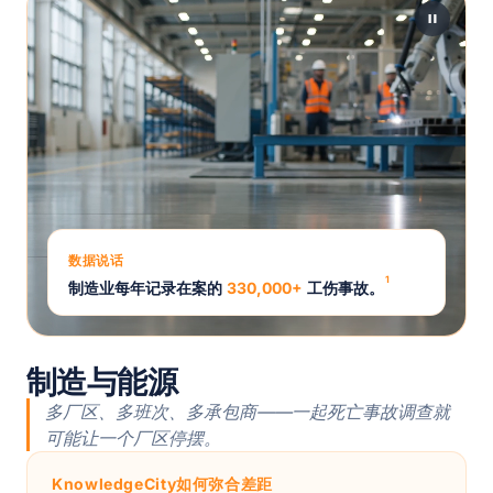
数据说话
1
制造业每年记录在案的
330,000+
工伤事故。
制造与能源
多厂区、多班次、多承包商——一起死亡事故调查就
可能让一个厂区停摆。
KnowledgeCity如何弥合差距