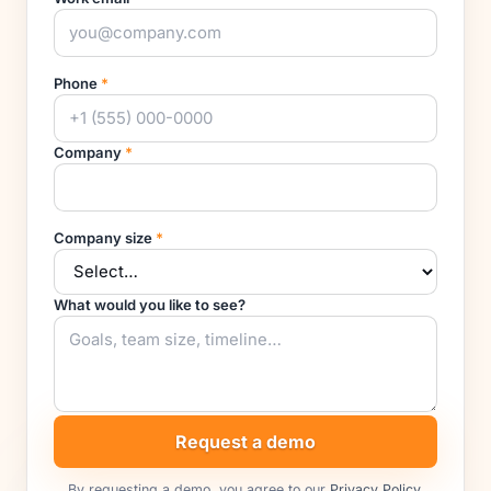
Phone
*
Company
*
Company size
*
What would you like to see?
Request a demo
By requesting a demo, you agree to our
Privacy Policy
.