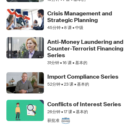
Crisis Management and
Strategic Planning
45分钟 •
8
课 • 中级
Anti-Money Laundering and
Counter-Terrorist Financing
Series
31分钟 •
16
课 • 基本的
Import Compliance Series
52分钟 •
23
课 • 基本的
Conflicts of Interest Series
26分钟 •
17
课 • 基本的
获批准