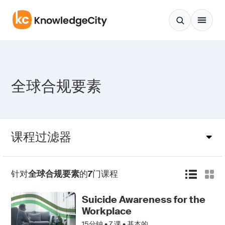
跳至正文
全球合规要素
课程过滤器
针对
全球合规要素
的
7
门课程
Suicide Awareness for the
Workplace
15分钟 •
7
课 • 基本的