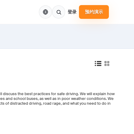
ZH
登录
预约演示
ill discuss the best practices for safe driving. We will explain how
cles and school buses, as well as in poor weather conditions. We
cts of distracted driving, road rage, and what you need to do in