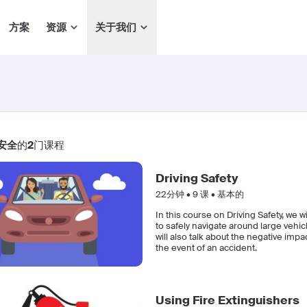
方案
资源
关于我们
安全
的
2
门课程
Driving Safety
22分钟 •
9
课 • 基本的
In this course on Driving Safety, we w
to safely navigate around large vehi
will also talk about the negative impa
the event of an accident.
Using Fire Extinguishers