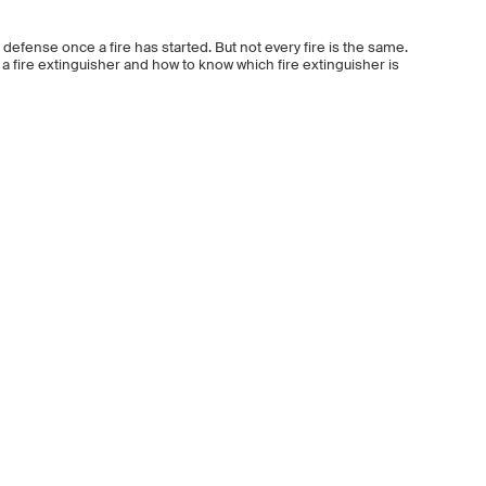
of defense once a fire has started. But not every fire is the same.
 a fire extinguisher and how to know which fire extinguisher is