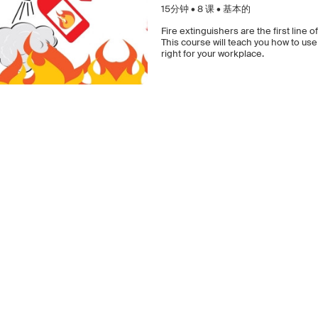
15分钟 •
8
课 • 基本的
Fire extinguishers are the first line 
This course will teach you how to use
right for your workplace.