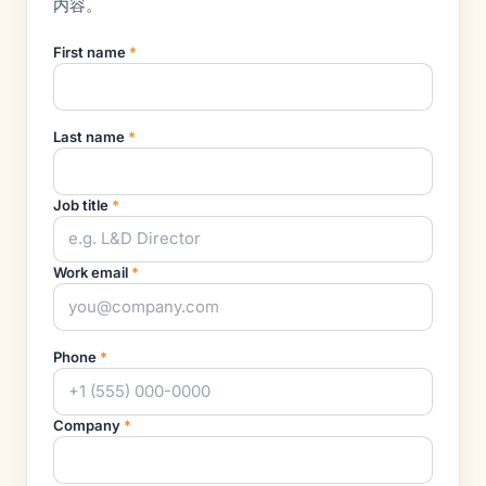
内容。
First name
*
Last name
*
Job title
*
Work email
*
Phone
*
Company
*