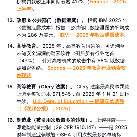
机构罚款较上年同期激增 417%（
Fenergo，2025
上半年
).
13.
政府 & 公共部门（数据泄露）。
根据 IBM 2025 年
《数据泄露成本》报告，公共部门数据泄露的平均成
本为 286 万美元。
IBM — 2025 年数据泄露成本
.
14.
高等教育。
2025 年，高等教育报告的、可追溯至
未知安全漏洞的勒索软件比例居所有行业之首
（49%），针对高校机构的攻击中有 58% 以数据
被加密告终。
Sophos — 2025 年教育行业勒索软
件现状
.
15.
高等教育（Clery 法案）。
Clery 法案最高民事罚款
上调至每项违规 $71,545，自 2025 年 1 月 21 日起
生效。
U.S. Dept. of Education — 民事罚款调整
（《联邦公报》，2025）
.
16.
制造业（被引用次数最多的违规）。
上锁挂牌——
即危险能量控制（29 CFR 1910.147）——是 2025
财年制造业领域被 OSHA 引用次数最多的单项标