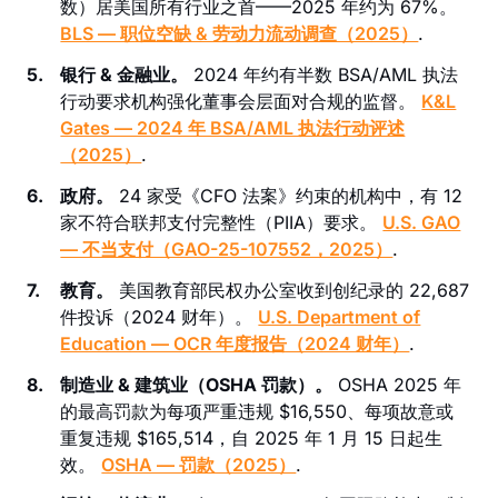
数）居美国所有行业之首——2025 年约为 67%。
BLS — 职位空缺 & 劳动力流动调查（2025）
.
5.
银行 & 金融业。
2024 年约有半数 BSA/AML 执法
行动要求机构强化董事会层面对合规的监督。
K&L
Gates — 2024 年 BSA/AML 执法行动评述
（2025）
.
6.
政府。
24 家受《CFO 法案》约束的机构中，有 12
家不符合联邦支付完整性（PIIA）要求。
U.S. GAO
— 不当支付（GAO-25-107552，2025）
.
7.
教育。
美国教育部民权办公室收到创纪录的 22,687
件投诉（2024 财年）。
U.S. Department of
Education — OCR 年度报告（2024 财年）
.
8.
制造业 & 建筑业（OSHA 罚款）。
OSHA 2025 年
的最高罚款为每项严重违规 $16,550、每项故意或
重复违规 $165,514，自 2025 年 1 月 15 日起生
效。
OSHA — 罚款（2025）
.