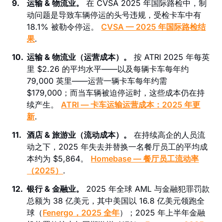
9.
运输 & 物流业。
在 CVSA 2025 年国际路检中，制
动问题是导致车辆停运的头号违规，受检卡车中有
18.1% 被勒令停运。
CVSA — 2025 年国际路检结
果
.
10.
运输 & 物流业（运营成本）。
按 ATRI 2025 年每英
里 $2.26 的平均水平——以及每辆卡车每年约
79,000 英里——运营一辆卡车每年约需
$179,000；而当车辆被迫停运时，这些成本仍在持
续产生。
ATRI — 卡车运输运营成本：2025 年更
新
.
11.
酒店 & 旅游业（流动成本）。
在持续高企的人员流
动之下，2025 年失去并替换一名餐厅员工的平均成
本约为 $5,864。
Homebase — 餐厅员工流动率
（2025）
.
12.
银行 & 金融业。
2025 年全球 AML 与金融犯罪罚款
总额为 38 亿美元，其中美国以 16.8 亿美元领跑全
球（
Fenergo，2025 全年
）；2025 年上半年金融