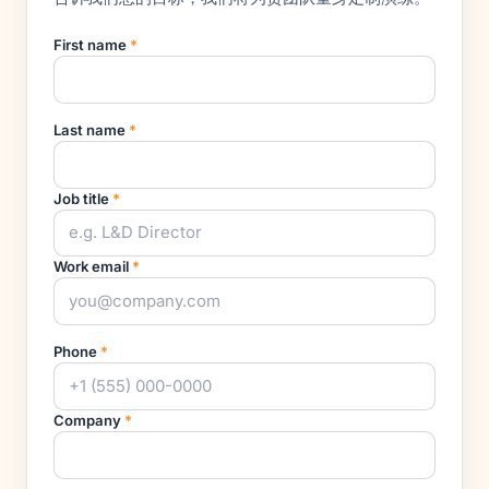
First name
*
Last name
*
Job title
*
Work email
*
Phone
*
Company
*