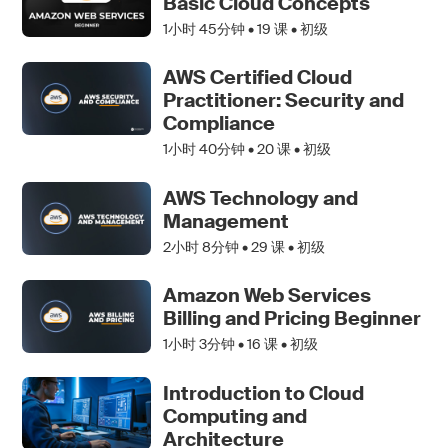
Basic Cloud Concepts
1小时 45分钟 •
19
课 • 初级
AWS Certified Cloud
Practitioner: Security and
Compliance
1小时 40分钟 •
20
课 • 初级
AWS Technology and
Management
2小时 8分钟 •
29
课 • 初级
Amazon Web Services
Billing and Pricing Beginner
1小时 3分钟 •
16
课 • 初级
Introduction to Cloud
Computing and
Architecture