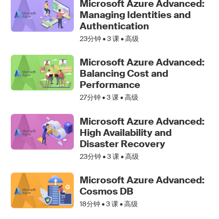
Microsoft Azure Advanced:
Managing Identities and
Authentication
23分钟 •
3
课 • 高级
Microsoft Azure Advanced:
Balancing Cost and
Performance
27分钟 •
3
课 • 高级
Microsoft Azure Advanced:
High Availability and
Disaster Recovery
23分钟 •
3
课 • 高级
Microsoft Azure Advanced:
Cosmos DB
18分钟 •
3
课 • 高级