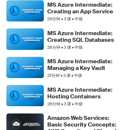
MS Azure Intermediate:
Creating an App Service
29分钟 •
3
课 • 中级
MS Azure Intermediate:
Creating SQL Databases
26分钟 •
3
课 • 中级
MS Azure Intermediate:
Managing a Key Vault
27分钟 •
3
课 • 中级
MS Azure Intermediate:
Hosting Containers
26分钟 •
3
课 • 中级
Amazon Web Services:
Basic Security Concepts: