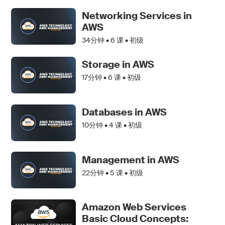
Networking Services in
AWS
34分钟 •
6
课 • 初级
Storage in AWS
17分钟 •
6
课 • 初级
Databases in AWS
10分钟 •
4
课 • 初级
Management in AWS
22分钟 •
5
课 • 初级
Amazon Web Services
Basic Cloud Concepts: