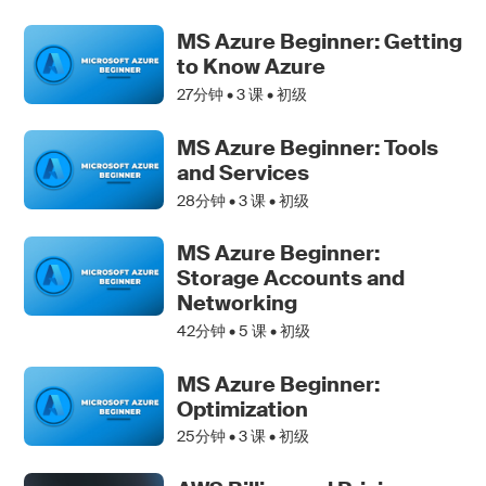
MS Azure Beginner: Getting
to Know Azure
27分钟 •
3
课 • 初级
MS Azure Beginner: Tools
and Services
28分钟 •
3
课 • 初级
MS Azure Beginner:
Storage Accounts and
Networking
42分钟 •
5
课 • 初级
MS Azure Beginner:
Optimization
25分钟 •
3
课 • 初级