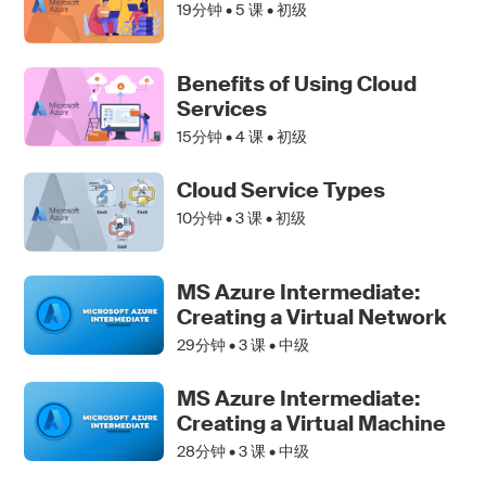
19分钟 •
5
课 • 初级
Benefits of Using Cloud
Services
15分钟 •
4
课 • 初级
Cloud Service Types
10分钟 •
3
课 • 初级
MS Azure Intermediate:
Creating a Virtual Network
29分钟 •
3
课 • 中级
MS Azure Intermediate:
Creating a Virtual Machine
28分钟 •
3
课 • 中级