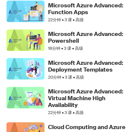
Microsoft Azure Advanced:
Function Apps
22分钟 •
3
课 • 高级
Microsoft Azure Advanced:
Powershell
18分钟 •
3
课 • 高级
Microsoft Azure Advanced:
Deployment Templates
20分钟 •
3
课 • 高级
Microsoft Azure Advanced:
Virtual Machine High
Availability
22分钟 •
3
课 • 高级
Cloud Computing and Azure