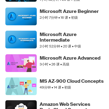
Microsoft Azure Beginner
2小时 7分钟 •
16
课 • 初级
Microsoft Azure
Intermediate
2小时 52分钟 •
20
课 • 中级
Microsoft Azure Advanced
3小时 •
26
课 • 高级
MS AZ-900 Cloud Concepts
49分钟 •
14
课 • 初级
Amazon Web Services