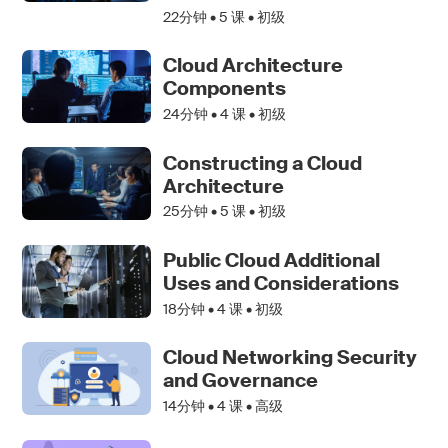
22分钟 •
5
课 • 初级
Cloud Architecture
Components
24分钟 •
4
课 • 初级
Constructing a Cloud
Architecture
25分钟 •
5
课 • 初级
Public Cloud Additional
Uses and Considerations
18分钟 •
4
课 • 初级
Cloud Networking Security
and Governance
14分钟 •
4
课 • 高级