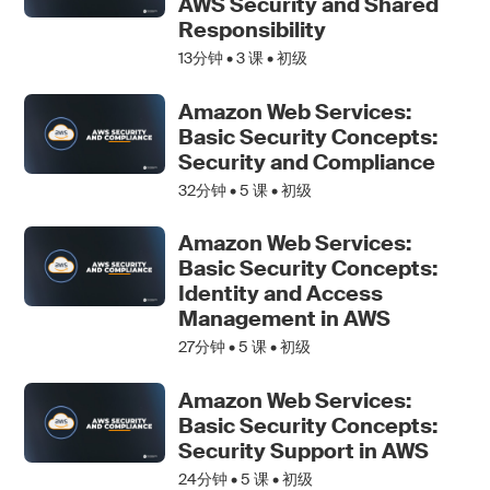
AWS Security and Shared
Responsibility
13分钟 •
3
课 • 初级
Amazon Web Services:
Basic Security Concepts:
Security and Compliance
32分钟 •
5
课 • 初级
Amazon Web Services:
Basic Security Concepts:
Identity and Access
Management in AWS
27分钟 •
5
课 • 初级
Amazon Web Services:
Basic Security Concepts:
Security Support in AWS
24分钟 •
5
课 • 初级