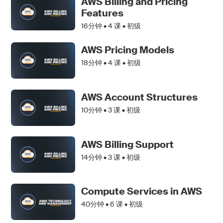
AWS Billing and Pricing
Features
16分钟 •
4
课 • 初级
AWS Pricing Models
18分钟 •
4
课 • 初级
AWS Account Structures
10分钟 •
3
课 • 初级
AWS Billing Support
14分钟 •
3
课 • 初级
Compute Services in AWS
40分钟 •
6
课 • 初级