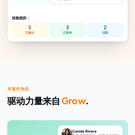
技能差距：
5
3
2
已检出
已弥补
活跃
本套件包含
驱动力量来自
Grow
.
Camila Rivera