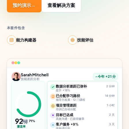
预约演示
→
查看解决方案
本套件包含
能力构建器
技能评估
Sarah Mitchell
今年 +21 分
技能差距分析
数据分析差距已弥补
2 分钟
提升 +18%
已分配学习路径
14 分钟
领导力发展 · 12 门课程
项目管理差距
1 小时
培训已自动分配
目标已达成
2 天
92
高效沟通 · 已获得徽章
原值
71%
%
客户服务 +9%
3 天
覆盖率
弥补进行中