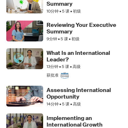
Summary
10分钟 •
5
课 • 初级
Reviewing Your Executive
Summary
9分钟 •
5
课 • 初级
What Is an International
Leader?
13分钟 •
5
课 • 高级
获批准
Assessing International
Opportunity
14分钟 •
5
课 • 高级
Implementing an
International Growth