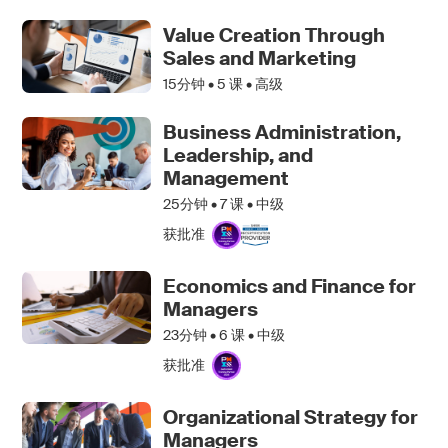
Value Creation Through
Sales and Marketing
15分钟 •
5
课 • 高级
Business Administration,
Leadership, and
Management
25分钟 •
7
课 • 中级
获批准
Economics and Finance for
Managers
23分钟 •
6
课 • 中级
获批准
Organizational Strategy for
Managers