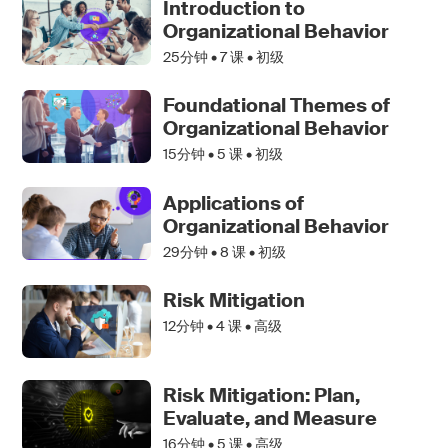
Introduction to
Organizational Behavior
25分钟 •
7
课 • 初级
Foundational Themes of
Organizational Behavior
15分钟 •
5
课 • 初级
Applications of
Organizational Behavior
29分钟 •
8
课 • 初级
Risk Mitigation
12分钟 •
4
课 • 高级
Risk Mitigation: Plan,
Evaluate, and Measure
16分钟 •
5
课 • 高级