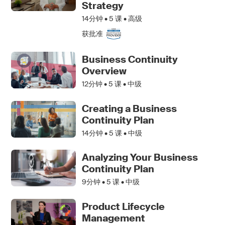
Strategy
14分钟 •
5
课 • 高级
获批准
Business Continuity
Overview
12分钟 •
5
课 • 中级
Creating a Business
Continuity Plan
14分钟 •
5
课 • 中级
Analyzing Your Business
Continuity Plan
9分钟 •
5
课 • 中级
Product Lifecycle
Management