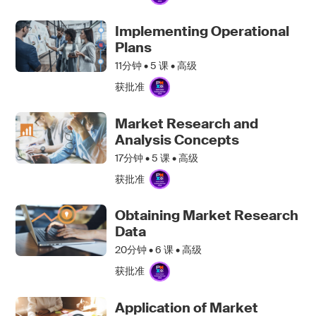
Implementing Operational
Plans
11分钟 •
5
课 • 高级
获批准
Market Research and
Analysis Concepts
17分钟 •
5
课 • 高级
获批准
Obtaining Market Research
Data
20分钟 •
6
课 • 高级
获批准
Application of Market