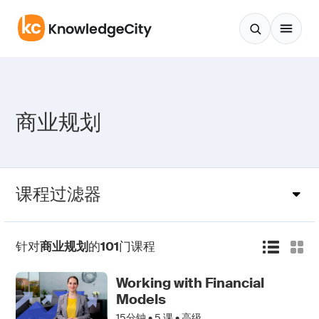
跳至正文
商业规划
课程过滤器
针对
商业规划
的
101
门课程
Working with Financial
Models
15分钟 •
5
课 • 高级