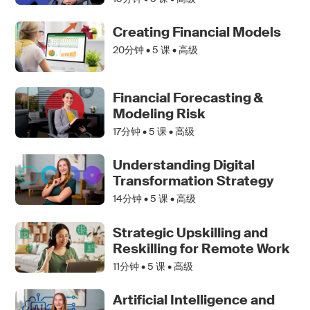
Creating Financial Models
20分钟 •
5
课 • 高级
Financial Forecasting &
Modeling Risk
17分钟 •
5
课 • 高级
Understanding Digital
Transformation Strategy
14分钟 •
5
课 • 高级
Strategic Upskilling and
Reskilling for Remote Work
11分钟 •
5
课 • 高级
Artificial Intelligence and