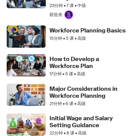
23分钟 •
7
课 • 中级
获批准
Workforce Planning Basics
15分钟 •
5
课 • 高级
How to Develop a
Workforce Plan
17分钟 •
5
课 • 高级
Major Considerations in
Workforce Planning
21分钟 •
6
课 • 高级
Initial Wage and Salary
Setting Guidance
22分钟 •
8
课 • 高级