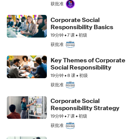
获批准
Corporate Social
Responsibility Basics
19分钟 •
7
课 • 初级
获批准
Key Themes of Corporate
Social Responsibility
19分钟 •
8
课 • 初级
获批准
Corporate Social
Responsibility Strategy
19分钟 •
7
课 • 初级
获批准