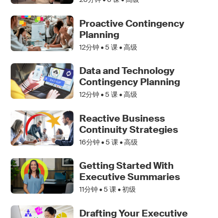
Proactive Contingency
Planning
12分钟 •
5
课 • 高级
Data and Technology
Contingency Planning
12分钟 •
5
课 • 高级
Reactive Business
Continuity Strategies
16分钟 •
5
课 • 高级
Getting Started With
Executive Summaries
11分钟 •
5
课 • 初级
Drafting Your Executive