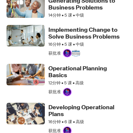
Generating Solutions to
Business Problems
14分钟 •
5
课 • 中级
Implementing Change to
Solve Business Problems
16分钟 •
5
课 • 中级
获批准
Operational Planning
Basics
12分钟 •
5
课 • 高级
获批准
Developing Operational
Plans
16分钟 •
6
课 • 高级
获批准