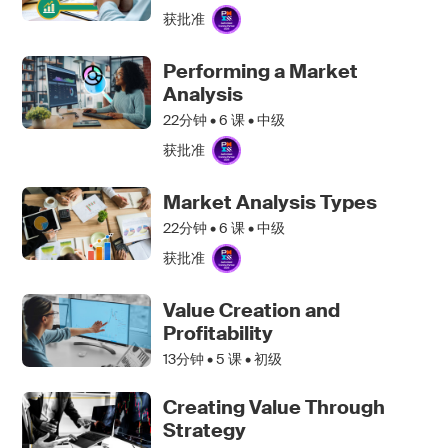
获批准
Performing a Market
Analysis
22分钟 •
6
课 • 中级
获批准
Market Analysis Types
22分钟 •
6
课 • 中级
获批准
Value Creation and
Profitability
13分钟 •
5
课 • 初级
Creating Value Through
Strategy