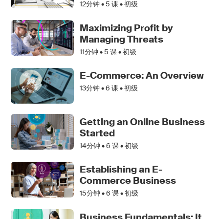
12分钟 •
5
课 • 初级
Maximizing Profit by
Managing Threats
11分钟 •
5
课 • 初级
E-Commerce: An Overview
13分钟 •
6
课 • 初级
Getting an Online Business
Started
14分钟 •
6
课 • 初级
Establishing an E-
Commerce Business
15分钟 •
6
课 • 初级
Business Fundamentals: It