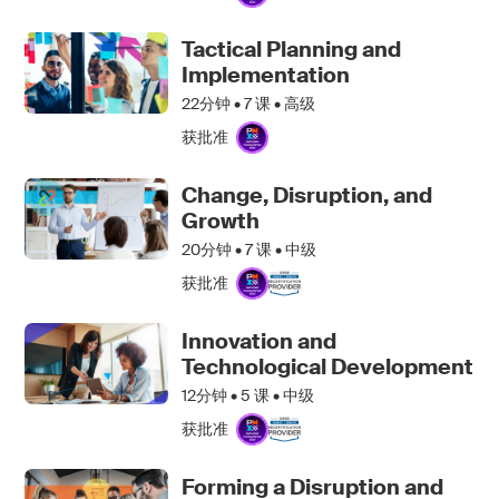
Tactical Planning and
Implementation
22分钟 •
7
课 • 高级
获批准
Change, Disruption, and
Growth
20分钟 •
7
课 • 中级
获批准
Innovation and
Technological Development
12分钟 •
5
课 • 中级
获批准
Forming a Disruption and