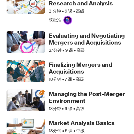
Research and Analysis
21分钟 •
6
课 • 高级
获批准
Evaluating and Negotiating
Mergers and Acquisitions
27分钟 •
9
课 • 高级
Finalizing Mergers and
Acquisitions
18分钟 •
7
课 • 高级
Managing the Post-Merger
Environment
13分钟 •
6
课 • 高级
Market Analysis Basics
18分钟 •
5
课 • 中级