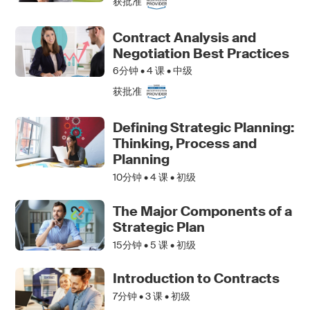
获批准
Contract Analysis and
Negotiation Best Practices
6分钟 •
4
课 • 中级
获批准
Defining Strategic Planning:
Thinking, Process and
Planning
10分钟 •
4
课 • 初级
The Major Components of a
Strategic Plan
15分钟 •
5
课 • 初级
Introduction to Contracts
7分钟 •
3
课 • 初级