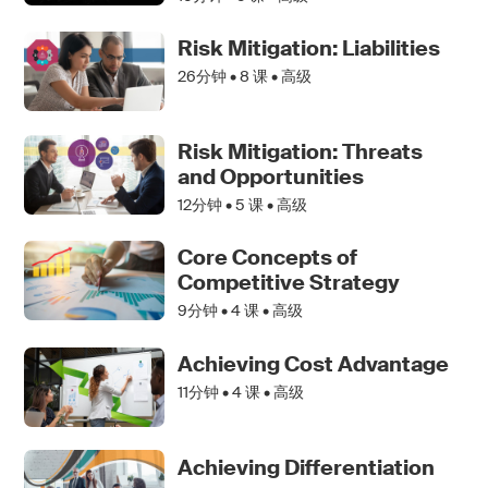
Risk Mitigation: Liabilities
26分钟 •
8
课 • 高级
Risk Mitigation: Threats
and Opportunities
12分钟 •
5
课 • 高级
Core Concepts of
Competitive Strategy
9分钟 •
4
课 • 高级
Achieving Cost Advantage
11分钟 •
4
课 • 高级
Achieving Differentiation