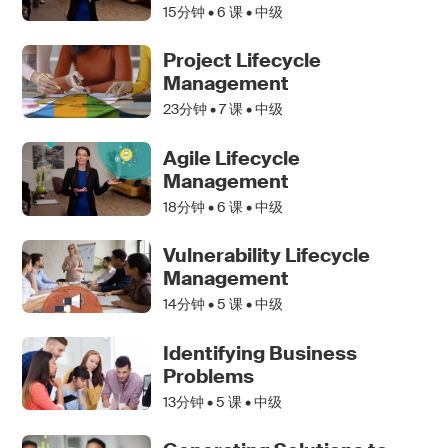
15分钟 •
6
课 • 中级
Project Lifecycle
Management
23分钟 •
7
课 • 中级
Agile Lifecycle
Management
18分钟 •
6
课 • 中级
Vulnerability Lifecycle
Management
14分钟 •
5
课 • 中级
Identifying Business
Problems
13分钟 •
5
课 • 中级