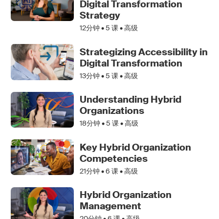
Digital Transformation
Strategy
12分钟 •
5
课 • 高级
Strategizing Accessibility in
Digital Transformation
13分钟 •
5
课 • 高级
Understanding Hybrid
Organizations
18分钟 •
5
课 • 高级
Key Hybrid Organization
Competencies
21分钟 •
6
课 • 高级
Hybrid Organization
Management
20分钟 •
6
课 • 高级