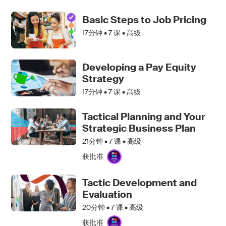
Basic Steps to Job Pricing
17分钟 •
7
课 • 高级
Developing a Pay Equity
Strategy
17分钟 •
7
课 • 高级
Tactical Planning and Your
Strategic Business Plan
21分钟 •
7
课 • 高级
获批准
Tactic Development and
Evaluation
20分钟 •
7
课 • 高级
获批准