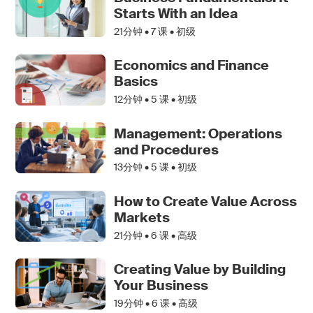
Starts With an Idea
21分钟 •
7
课 • 初级
Economics and Finance
Basics
12分钟 •
5
课 • 初级
Management: Operations
and Procedures
13分钟 •
5
课 • 初级
How to Create Value Across
Markets
21分钟 •
6
课 • 高级
Creating Value by Building
Your Business
19分钟 •
6
课 • 高级