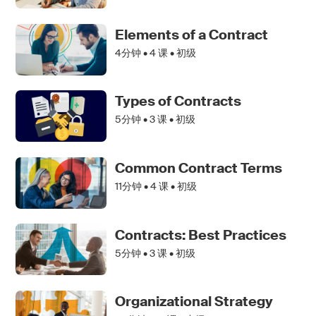
Elements of a Contract
4分钟 •
4
课 • 初级
Types of Contracts
5分钟 •
3
课 • 初级
Common Contract Terms
11分钟 •
4
课 • 初级
Contracts: Best Practices
5分钟 •
3
课 • 初级
Organizational Strategy